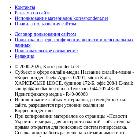
Контакты
Реклама на сайте
Использование материалов korrespondent.net
Правила пользования сайтом
Договор пользования сайтом
Политика в сфере конфиденциальности и персональных
данных
Пользовательское соглашение
Редакция
© 2000-2026, Korrespondent.net
Субъект в сфере онлайн-медиа Название онлайн-медиа -
«КореспонденТ.net» Адрес: 02091, місто Київ,
ХАРКІВСЬКЕ ШОСЕ, будинок 172-Б, офіс 208/1 E-mail:
sunlight@mediadim.com.ua
Телефон: 044-205-43-00
Идентификатор медиа - R40-06068
Использование любых материалов, размещённых на
сайте, разрешается при условии ссылки на
Корреспондент.net.
При копировании материалов со страницы «Новости
Украины и мира», для интернет-изданий – обязательна
прямая открытая для поисковых систем гиперссылка.
Ссылка должна быть размещена в независимости от