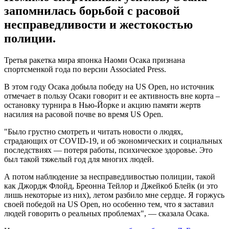
запомнилась борьбой с расовой
несправедливости и жестокостью
полиции.
Третья ракетка мира японка Наоми Осака признана
спортсменкой года по версии Associated Press.
В этом году Осака добыла победу на US Open, но источник
отмечает в пользу Осаки говорит и ее активность вне корта –
остановку турнира в Нью-Йорке и акцию памяти жертв
насилия на расовой почве во время US Open.
"Было грустно смотреть и читать новости о людях,
страдающих от COVID-19, и об экономических и социальных
последствиях — потеря работы, психическое здоровье. Это
был такой тяжелый год для многих людей.
А потом наблюдение за несправедливостью полиции, такой
как Джордж Флойд, Бреонна Тейлор и Джейкоб Блейк (и это
лишь некоторые из них), летом разбило мне сердце. Я горжусь
своей победой на US Open, но особенно тем, что я заставил
людей говорить о реальных проблемах", — сказала Осака.