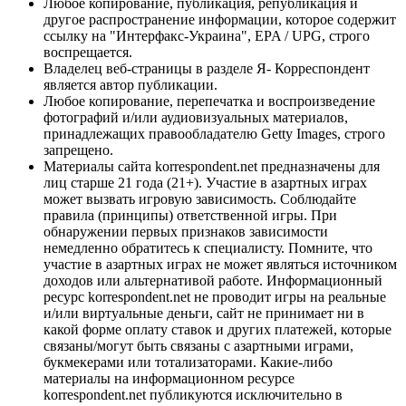
Любое копирование, публикация, републикация и
другое распространение информации, которое содержит
ссылку на "Интерфакс-Украина", EPA / UPG, строго
воспрещается.
Владелец веб-страницы в разделе Я- Корреспондент
является автор публикации.
Любое копирование, перепечатка и воспроизведение
фотографий и/или аудиовизуальных материалов,
принадлежащих правообладателю Getty Images, строго
запрещено.
Материалы сайта korrespondent.net предназначены для
лиц старше 21 года (21+). Участие в азартных играх
может вызвать игровую зависимость. Соблюдайте
правила (принципы) ответственной игры. При
обнаружении первых признаков зависимости
немедленно обратитесь к специалисту. Помните, что
участие в азартных играх не может являться источником
доходов или альтернативой работе. Информационный
ресурс korrespondent.net не проводит игры на реальные
и/или виртуальные деньги, сайт не принимает ни в
какой форме оплату ставок и других платежей, которые
связаны/могут быть связаны с азартными играми,
букмекерами или тотализаторами. Какие-либо
материалы на информационном ресурсе
korrespondent.net публикуются исключительно в