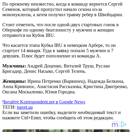
По прежнему неизвестно, когда в команду вернется Сергей
Семенов, который пропустил начало сезона из-за
мононуклеоза, а затем получил травму ребер в Швейцарии.
Стоит отметить, что после одной-двух стартовых гонок в
Оберхофе по одному биатлонисту у мужчин и женщин
отправится на Кубок IBU.
Что касается этапа Кубка IBU в немецком Арбере, то он
стартует 14 января. Туда в заявку попали 5 мужчин и 7
девушек. Плюс будет пополнение из команды А.
Мужчины:
Андрей Доценко, Виталий Труш, Руслан
Бригадир, Денис Насыко, Сергей Телень.
Женщины:
Ирина Петренко (Варвинец), Надежда Белкина,
Анна Кривонос, Анастасия Рассказова, Кристина Дмитренко,
Оксана Москаленко, Юлия Городна.
Читайте Korrespondent.net в Google News
ТЕГИ:
isport.ua
Если вы заметили ошибку, выделите необходимый текст и
нажмите Ctrl+Enter, чтобы сообщить об этом редакции.