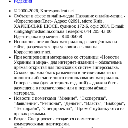
Редакция
© 2000-2026, Korrespondent.net
Субъект в сфере онлайн-медиа Название онлайн-медиа -
«КореспонденТ.net» Адрес: 02091, місто Київ,
ХАРКІВСЬКЕ ШОСЕ, будинок 172-Б, офіс 208/1 E-mail:
sunlight@mediadim.com.ua
Телефон: 044-205-43-00
Идентификатор медиа - R40-06068
Использование любых материалов, размещённых на
сайте, разрешается при условии ссылки на
Корреспондент.net.
При копировании материалов со страницы «Новости
Украины и мира», для интернет-изданий – обязательна
прямая открытая для поисковых систем гиперссылка.
Ссылка должна быть размещена в независимости от
полного либо частичного использования материалов.
Гиперссылка (для интернет- изданий) – должна быть
размещена в подзаголовке или в первом абзаце
материала.
Новости с пометками "Мнение", "Экспертиза",
"Заявление", "Регионы", "Деньги", "Власть", "Выборы",
"Тест-драйв", "Спецпроекты", "Промо" публикуются на
правах рекламы.
Раздел Спецпроекты создается совместно с
коммерческими партнерами.