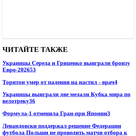
ЧИТАЙТЕ ТАКЖЕ
Украинцы Середа и Гриценко выиграли бронзу
Евро-2026
53
Торнтон умер от падения на настил - врач
4
Украинцы выиграли две медали Кубка мира по
велотреку
3
6
Формула-1 отменила Гран-при Японии
3
Левандовски поддержал решение Федерации
футбола Польши не проводить матчи отбора к