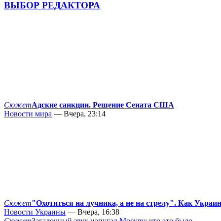
ВЫБОР РЕДАКТОРА
Сюжет
Адские санкции. Решение Сената США
Новости мира
— Вчера, 23:14
Сюжет
"Охотиться на лучника, а не на стрелу". Как Украи
Новости Украины
— Вчера, 16:38
Сюжет
Загадочный звук напугал Москву: что это было