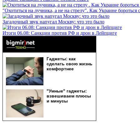
"Охотиться на лучника, а не на стрелу". Как Украине бороться 
Загадочный звук напугал Москву: что это было
Итоги 06.08: Санкции против РФ и дрон в Лейпциге