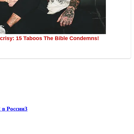
 в России
3