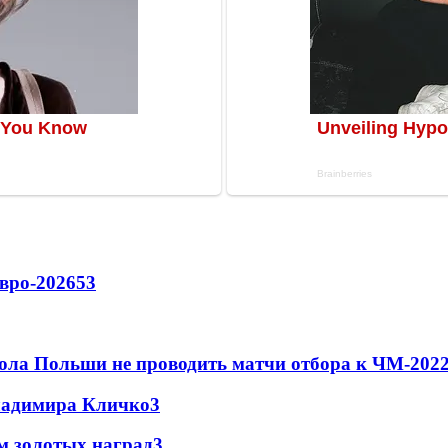
вро-2026
53
ола Польши не проводить матчи отбора к ЧМ-2022
Владимира Кличко
3
м золотых наград
3