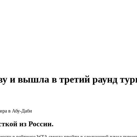
у и вышла в третий раунд тур
ткой из России.
место в рейтинге WTA смогла пройти в следующий раунд турнир