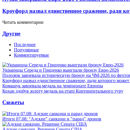
Кроуфорд назвал единственное сражение, ради ко
Читать комментарии
Другие
Последние
Популярные
Комментируемые
Украинцы Середа и Гриценко выиграли бронзу Евро-2026
Полозюк завоевала историческую бронзу на ЧМ-2026 по фехт
Кроуфорд назвал единственное сражение, ради которого может
Комащук завоевала медаль на чемпионате Европы
Кохан здобув золоту медаль на етапі Континентального туру
Сюжеты
Итоги 07.08: "Адские" санкции и "парад" дронов
Адские санкции. Решение Сената США