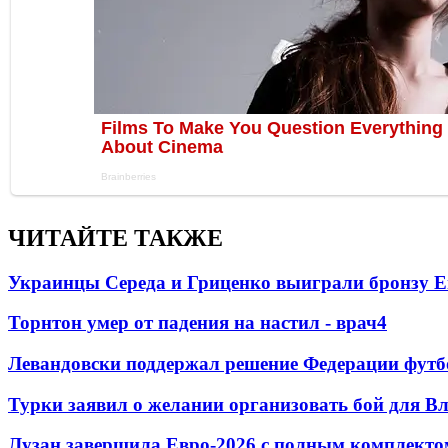
ЧИТАЙТЕ ТАКЖЕ
Украинцы Середа и Гриценко выиграли бронзу Е
Торнтон умер от падения на настил - врач
4
Левандовски поддержал решение Федерации футб
Турки заявил о желании организовать бой для 
Лузан завершила Евро-2026 с полным комплекто