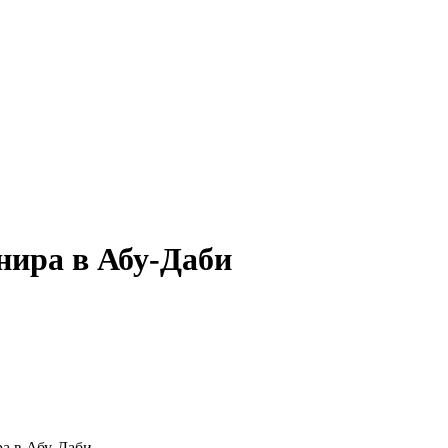
нира в Абу-Даби
а в Абу-Даби.