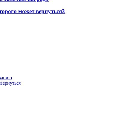
торого может вернуться
3
ованию
 вернуться