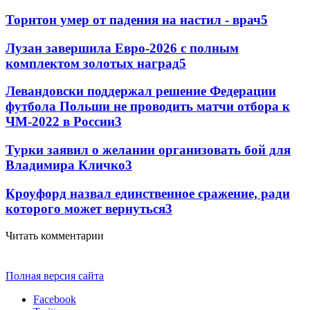
Торнтон умер от падения на настил - врач
5
Лузан завершила Евро-2026 с полным
комплектом золотых наград
5
Левандовски поддержал решение Федерации
футбола Польши не проводить матчи отбора к
ЧМ-2022 в России
3
Турки заявил о желании организовать бой для
Владимира Кличко
3
Кроуфорд назвал единственное сражение, ради
которого может вернуться
3
Читать комментарии
Полная версия сайта
Facebook