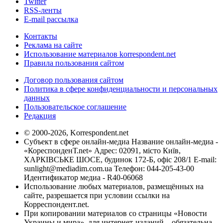
Twitter
RSS-ленты
E-mail рассылка
Контакты
Реклама на сайте
Использование материалов korrespondent.net
Правила пользования сайтом
Договор пользования сайтом
Политика в сфере конфиденциальности и персональных
данных
Пользовательское соглашение
Редакция
© 2000-2026, Korrespondent.net
Субъект в сфере онлайн-медиа Название онлайн-медиа -
«КореспонденТ.net» Адрес: 02091, місто Київ,
ХАРКІВСЬКЕ ШОСЕ, будинок 172-Б, офіс 208/1 E-mail:
sunlight@mediadim.com.ua
Телефон: 044-205-43-00
Идентификатор медиа - R40-06068
Использование любых материалов, размещённых на
сайте, разрешается при условии ссылки на
Корреспондент.net.
При копировании материалов со страницы «Новости
Украины и мира», для интернет-изданий – обязательна