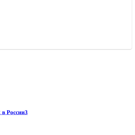
 в России
3