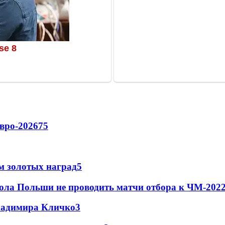
вро-2026
75
м золотых наград
5
ола Польши не проводить матчи отбора к ЧМ-2022
Владимира Кличко
3