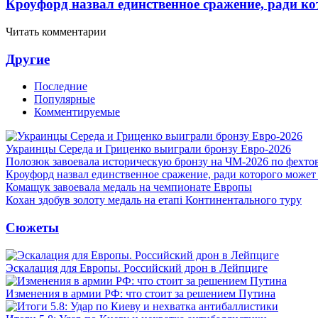
Кроуфорд назвал единственное сражение, ради ко
Читать комментарии
Другие
Последние
Популярные
Комментируемые
Украинцы Середа и Гриценко выиграли бронзу Евро-2026
Полозюк завоевала историческую бронзу на ЧМ-2026 по фехт
Кроуфорд назвал единственное сражение, ради которого может
Комащук завоевала медаль на чемпионате Европы
Кохан здобув золоту медаль на етапі Континентального туру
Сюжеты
Эскалация для Европы. Российский дрон в Лейпциге
Изменения в армии РФ: что стоит за решением Путина