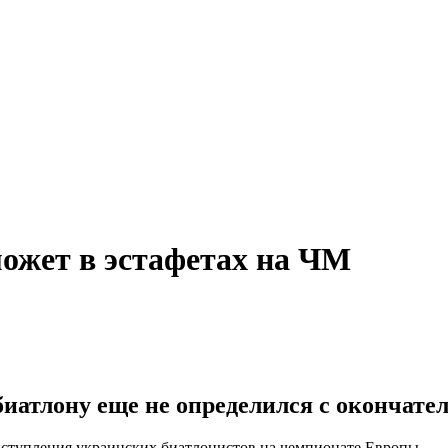
ожет в эстафетах на ЧМ
иатлону еще не определился с окончател
тупления украинских биатлонистов на чемпионате Европы.