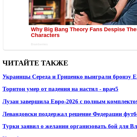
ЧИТАЙТЕ ТАКЖЕ
Украинцы Середа и Гриценко выиграли бронзу Е
Торнтон умер от падения на настил - врач
5
Лузан завершила Евро-2026 с полным комплекто
Левандовски поддержал решение Федерации футб
Турки заявил о желании организовать бой для 