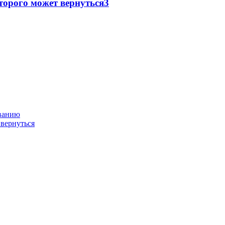
торого может вернуться
3
ованию
 вернуться