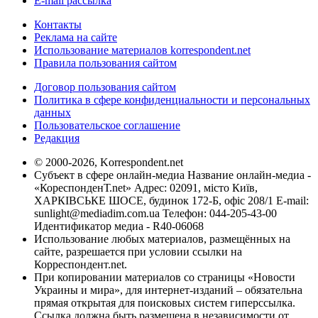
E-mail рассылка
Контакты
Реклама на сайте
Использование материалов korrespondent.net
Правила пользования сайтом
Договор пользования сайтом
Политика в сфере конфиденциальности и персональных
данных
Пользовательское соглашение
Редакция
© 2000-2026, Korrespondent.net
Субъект в сфере онлайн-медиа Название онлайн-медиа -
«КореспонденТ.net» Адрес: 02091, місто Київ,
ХАРКІВСЬКЕ ШОСЕ, будинок 172-Б, офіс 208/1 E-mail:
sunlight@mediadim.com.ua
Телефон: 044-205-43-00
Идентификатор медиа - R40-06068
Использование любых материалов, размещённых на
сайте, разрешается при условии ссылки на
Корреспондент.net.
При копировании материалов со страницы «Новости
Украины и мира», для интернет-изданий – обязательна
прямая открытая для поисковых систем гиперссылка.
Ссылка должна быть размещена в независимости от