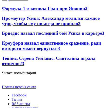
Формула-1 отменила Гран-при Японии
3
Промоутер Усика: Александр молился каждое
утро, чтобы ему никогда не пришло
3
Бриедис назвал последний бой Усика в карьере
3
Кроуфорд назвал единственное сражение, ради
которого может вернуться
3
Теннис. Серена Уильямс: Свитолина играла
отлично
2
3
Читать комментарии
Полная версия сайта
Facebook
Twitter
RSS-ленты