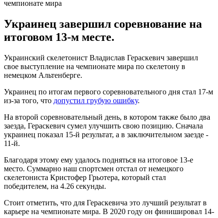
Украинец завершил соревнование на
итоговом 13-м месте.
Украинский скелетонист Владислав Гераскевич завершил
свое выступление на чемпионате мира по скелетону в
немецком Альтенберге.
Украинец по итогам первого соревновательного дня стал 17-м
из-за того, что
допустил грубую ошибку
.
На второй соревновательный день, в котором также было два
заезда, Гераскевич сумел улучшить свою позицию. Сначала
украинец показал 15-й результат, а в заключительном заезде -
11-й.
Благодаря этому ему удалось подняться на итоговое 13-е
место. Суммарно наш спортсмен отстал от немецкого
скелетониста Кристофер Грьотера, который стал
победителем, на 4.26 секунды.
Стоит отметить, что для Гераскевича это лучший результат в
карьере на чемпионате мира. В 2020 году он финишировал 14-