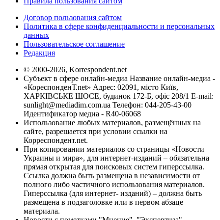
Правила пользования сайтом
Договор пользования сайтом
Политика в сфере конфиденциальности и персональных
данных
Пользовательское соглашение
Редакция
© 2000-2026, Korrespondent.net
Субъект в сфере онлайн-медиа Название онлайн-медиа -
«КореспонденТ.net» Адрес: 02091, місто Київ,
ХАРКІВСЬКЕ ШОСЕ, будинок 172-Б, офіс 208/1 E-mail:
sunlight@mediadim.com.ua
Телефон: 044-205-43-00
Идентификатор медиа - R40-06068
Использование любых материалов, размещённых на
сайте, разрешается при условии ссылки на
Корреспондент.net.
При копировании материалов со страницы «Новости
Украины и мира», для интернет-изданий – обязательна
прямая открытая для поисковых систем гиперссылка.
Ссылка должна быть размещена в независимости от
полного либо частичного использования материалов.
Гиперссылка (для интернет- изданий) – должна быть
размещена в подзаголовке или в первом абзаце
материала.
Новости с пометками "Мнение", "Экспертиза",