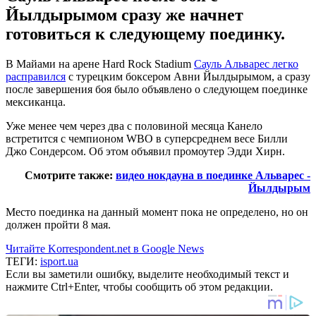
Йылдырымом сразу же начнет
готовиться к следующему поединку.
В Майами на арене Hard Rock Stadium
Сауль Альварес легко
расправился
с турецким боксером Авни Йылдырымом, а сразу
после завершения боя было объявлено о следующем поединке
мексиканца.
Уже менее чем через два с половиной месяца Канело
встретится с чемпионом WBO в суперсреднем весе Билли
Джо Сондерсом. Об этом объявил промоутер Эдди Хирн.
Смотрите также:
видео нокдауна в поединке Альварес -
Йылдырым
Место поединка на данный момент пока не определено, но он
должен пройти 8 мая.
Читайте Korrespondent.net в Google News
ТЕГИ:
isport.ua
Если вы заметили ошибку, выделите необходимый текст и
нажмите Ctrl+Enter, чтобы сообщить об этом редакции.