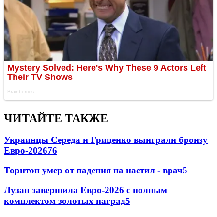
ЧИТАЙТЕ ТАКЖЕ
Украинцы Середа и Гриценко выиграли бронзу
Евро-2026
76
Торнтон умер от падения на настил - врач
5
Лузан завершила Евро-2026 с полным
комплектом золотых наград
5