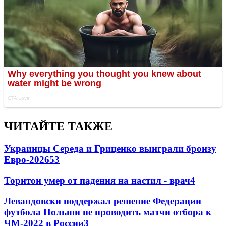
ЧИТАЙТЕ ТАКЖЕ
Украинцы Середа и Гриценко выиграли бронзу
Евро-2026
53
Торнтон умер от падения на настил - врач
4
Левандовски поддержал решение Федерации
футбола Польши не проводить матчи отбора к
ЧМ-2022 в России
3