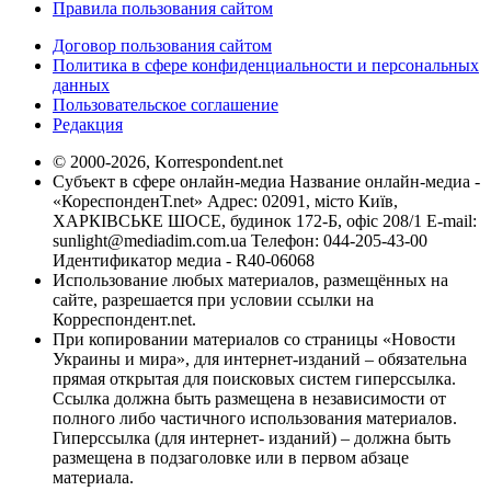
Правила пользования сайтом
Договор пользования сайтом
Политика в сфере конфиденциальности и персональных
данных
Пользовательское соглашение
Редакция
© 2000-2026, Korrespondent.net
Субъект в сфере онлайн-медиа Название онлайн-медиа -
«КореспонденТ.net» Адрес: 02091, місто Київ,
ХАРКІВСЬКЕ ШОСЕ, будинок 172-Б, офіс 208/1 E-mail:
sunlight@mediadim.com.ua
Телефон: 044-205-43-00
Идентификатор медиа - R40-06068
Использование любых материалов, размещённых на
сайте, разрешается при условии ссылки на
Корреспондент.net.
При копировании материалов со страницы «Новости
Украины и мира», для интернет-изданий – обязательна
прямая открытая для поисковых систем гиперссылка.
Ссылка должна быть размещена в независимости от
полного либо частичного использования материалов.
Гиперссылка (для интернет- изданий) – должна быть
размещена в подзаголовке или в первом абзаце
материала.