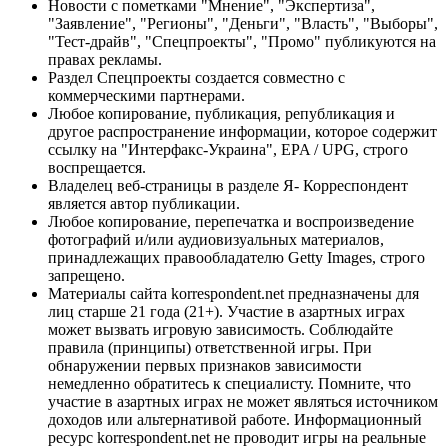
Новости с пометками "Мнение", "Экспертиза",
"Заявление", "Регионы", "Деньги", "Власть", "Выборы",
"Тест-драйв", "Спецпроекты", "Промо" публикуются на
правах рекламы.
Раздел Спецпроекты создается совместно с
коммерческими партнерами.
Любое копирование, публикация, републикация и
другое распространение информации, которое содержит
ссылку на "Интерфакс-Украина", EPA / UPG, строго
воспрещается.
Владелец веб-страницы в разделе Я- Корреспондент
является автор публикации.
Любое копирование, перепечатка и воспроизведение
фотографий и/или аудиовизуальных материалов,
принадлежащих правообладателю Getty Images, строго
запрещено.
Материалы сайта korrespondent.net предназначены для
лиц старше 21 года (21+). Участие в азартных играх
может вызвать игровую зависимость. Соблюдайте
правила (принципы) ответственной игры. При
обнаружении первых признаков зависимости
немедленно обратитесь к специалисту. Помните, что
участие в азартных играх не может являться источником
доходов или альтернативой работе. Информационный
ресурс korrespondent.net не проводит игры на реальные