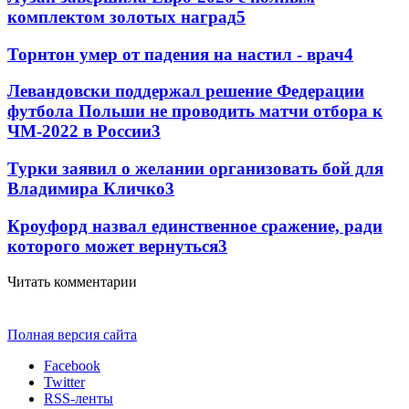
комплектом золотых наград
5
Торнтон умер от падения на настил - врач
4
Левандовски поддержал решение Федерации
футбола Польши не проводить матчи отбора к
ЧМ-2022 в России
3
Турки заявил о желании организовать бой для
Владимира Кличко
3
Кроуфорд назвал единственное сражение, ради
которого может вернуться
3
Читать комментарии
Полная версия сайта
Facebook
Twitter
RSS-ленты