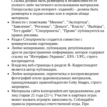
Ссылка должна быть размещена в независимости от
полного либо частичного использования материалов.
Гиперссылка (для интернет- изданий) – должна быть
размещена в подзаголовке или в первом абзаце
материала.
Новости с пометками "Мнение", "Экспертиза",
"Заявление", "Регионы", "Деньги", "Власть", "Выборы",
"Тест-драйв", "Спецпроекты", "Промо" публикуются на
правах рекламы.
Раздел Спецпроекты создается совместно с
коммерческими партнерами.
Любое копирование, публикация, републикация и
другое распространение информации, которое содержит
ссылку на "Интерфакс-Украина", EPA / UPG, строго
воспрещается.
Владелец веб-страницы в разделе Я- Корреспондент
является автор публикации.
Любое копирование, перепечатка и воспроизведение
фотографий и/или аудиовизуальных материалов,
принадлежащих правообладателю Getty Images, строго
запрещено.
Материалы сайта korrespondent.net предназначены для
лиц старше 21 года (21+). Участие в азартных играх
может вызвать игровую зависимость. Соблюдайте
правила (принципы) ответственной игры. При