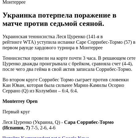
Украинка потерпела поражение в
матче против седьмой сеяной.
Украинская теннисистка Леся Цуренко (141-я в
рейтинге WTA) уступила испанке Саре Соррибес-Тормо (57) в
первом раунде хардового турнира в Монтеррее
Теннисистки провели на корте почти 3 часа. В решающем сете
Цуренко дважды проигрывала с брейком, сравняла счет (4-4),
после чего два гейма в свой актив записала Соррибес-Тормо.
Во втором круге Соррибес Тормо сыграет против словенки
Каи Юван, которая была сильнее Марии-Камилы Осорио
Серрано (Q) из Колумбии – 6:4, 6:4.
Monterrey Open
Первый круг
Леся Цуренко (Украина, Q) -
Сара Соррибес-Тормо
(Испания, 7)
7-5, 2-6, 4-6