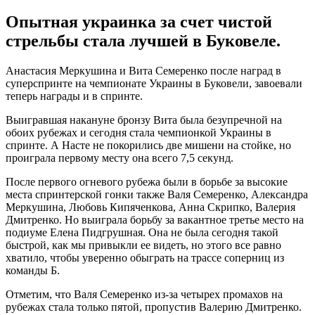
Опытная украинка за счет чистой
стрельбы стала лучшей в Буковеле.
Анастасия Меркушина и Вита Семеренко после наград в
суперспринте на чемпионате Украины в Буковели, завоевали
теперь награды и в спринте.
Выигравшая накануне бронзу Вита была безупречной на
обоих рубежах и сегодня стала чемпионкой Украины в
спринте. А Насте не покорились две мишени на стойке, но
проиграла первому месту она всего 7,5 секунд.
После первого огневого рубежа были в борьбе за высокие
места спринтерской гонки также Валя Семеренко, Александра
Меркушина, Любовь Кипяченкова, Анна Скрипко, Валерия
Дмитренко. Но выиграла борьбу за вакантное третье место на
подиуме Елена Пидгрушная. Она не была сегодня такой
быстрой, как мы привыкли ее видеть, но этого все равно
хватило, чтобы уверенно обыграть на трассе соперниц из
команды Б.
Отметим, что Валя Семеренко из-за четырех промахов на
рубежах стала только пятой, пропустив Валерию Дмитренко.