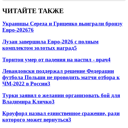
ЧИТАЙТЕ ТАКЖЕ
Украинцы Середа и Гриценко выиграли бронзу
Евро-2026
76
Лузан завершила Евро-2026 с полным
комплектом золотых наград
5
Торнтон умер от падения на настил - врач
4
Левандовски поддержал решение Федерации
футбола Польши не проводить матчи отбора к
ЧМ-2022 в России
3
Турки заявил о желании организовать бой для
Владимира Кличко
3
Кроуфорд назвал единственное сражение, ради
которого может вернуться
3