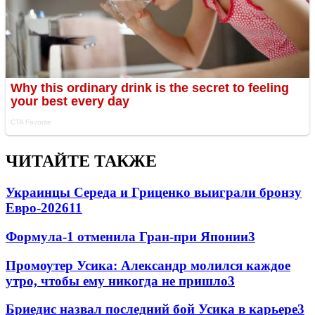
ЧИТАЙТЕ ТАКЖЕ
Украинцы Середа и Гриценко выиграли бронзу
Евро-2026
11
Формула-1 отменила Гран-при Японии
3
Промоутер Усика: Александр молился каждое
утро, чтобы ему никогда не пришло
3
Бриедис назвал последний бой Усика в карьере
3