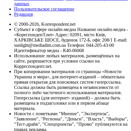
данных
Пользовательское соглашение
Редакция
© 2000-2026, Korrespondent.net
Субъект в сфере онлайн-медиа Название онлайн-медиа -
«КореспонденТ.net» Адрес: 02091, місто Київ,
ХАРКІВСЬКЕ ШОСЕ, будинок 172-Б, офіс 208/1 E-mail:
sunlight@mediadim.com.ua
Телефон: 044-205-43-00
Идентификатор медиа - R40-06068
Использование любых материалов, размещённых на
сайте, разрешается при условии ссылки на
Корреспондент.net.
При копировании материалов со страницы «Новости
Украины и мира», для интернет-изданий – обязательна
прямая открытая для поисковых систем гиперссылка.
Ссылка должна быть размещена в независимости от
полного либо частичного использования материалов.
Гиперссылка (для интернет- изданий) – должна быть
размещена в подзаголовке или в первом абзаце
материала.
Новости с пометками "Мнение", "Экспертиза",
"Заявление", "Регионы", "Деньги", "Власть", "Выборы",
"Тест-драйв", "Спецпроекты", "Промо" публикуются на
правах рекламы.