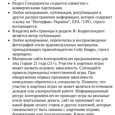
Раздел Спецпроекты создается совместно с
коммерческими партнерами.
Любое копирование, публикация, републикация и
другое распространение информации, которое содержит
ссылку на "Интерфакс-Украина", EPA / UPG, строго
воспрещается.
Владелец веб-страницы в разделе Я- Корреспондент
является автор публикации.
Любое копирование, перепечатка и воспроизведение
фотографий и/или аудиовизуальных материалов,
принадлежащих правообладателю Getty Images, строго
запрещено.
Материалы сайта korrespondent.net предназначены для
лиц старше 21 года (21+). Участие в азартных играх
может вызвать игровую зависимость. Соблюдайте
правила (принципы) ответственной игры. При
обнаружении первых признаков зависимости
немедленно обратитесь к специалисту. Помните, что
участие в азартных играх не может являться источником
доходов или альтернативой работе. Информационный
ресурс korrespondent.net не проводит игры на реальные
и/или виртуальные деньги, сайт не принимает ни в
какой форме оплату ставок и других платежей, которые
связаны/могут быть связаны с азартными играми,
букмекерами или тотализаторами. Какие-либо