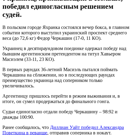
победил единогласным решением
судей.
В польском городе Яхранка состоялся вечер бокса, в главном
событии которого выступил украинский проспект среднего
веса (до 72,6 кг) Федор Черкашин (17-0, 11 КО).
Украинец в десятираундовом поединке одержал победу над
бывшим аргентинским претендентом на титул Хавьером
Масиэлем (33-11, 23 КО).
В первых раундах 36-летний Масиэль пытался поймать
Черкашина на сближении, но в последующих раундах
преимущество украинца над соперником только
увеличивалось.
Аргентинцу пришлось перейти в режим выживания и, в
итоге, он сумел продержаться до финального гонга.
Судьи единогласно отдали победу Черкашину – 98:92 и
дважды 100:90.
Ранее сообщалось, что
Диллиан Уайт победил Александра
Поветкина в реванше
, отправив соперника в нокаут.