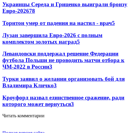
Украинцы Середа и Гриценко выиграли бронзу
Евро-2026
78
Торнтон умер от падения на настил - врач
5
Лузан завершила Евро-2026 с полным
комплектом золотых наград
5
Левандовски поддержал решение Федерации
футбола Польши не проводить матчи отбора к
ЧМ-2022 в России
3
Турки заявил о желании организовать бой для
Владимира Кличко
3
Кроуфорд назвал единственное сражение, ради
которого может вернуться
3
Читать комментарии
Полная версия сайта