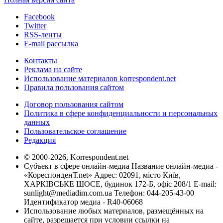
Facebook
Twitter
RSS-ленты
E-mail рассылка
Контакты
Реклама на сайте
Использование материалов korrespondent.net
Правила пользования сайтом
Договор пользования сайтом
Политика в сфере конфиденциальности и персональных
данных
Пользовательское соглашение
Редакция
© 2000-2026, Korrespondent.net
Субъект в сфере онлайн-медиа Название онлайн-медиа -
«КореспонденТ.net» Адрес: 02091, місто Київ,
ХАРКІВСЬКЕ ШОСЕ, будинок 172-Б, офіс 208/1 E-mail:
sunlight@mediadim.com.ua
Телефон: 044-205-43-00
Идентификатор медиа - R40-06068
Использование любых материалов, размещённых на
сайте, разрешается при условии ссылки на