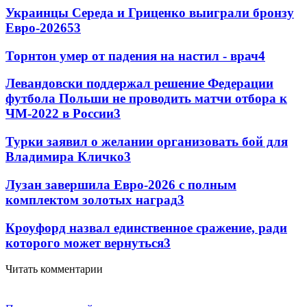
Украинцы Середа и Гриценко выиграли бронзу
Евро-2026
53
Торнтон умер от падения на настил - врач
4
Левандовски поддержал решение Федерации
футбола Польши не проводить матчи отбора к
ЧМ-2022 в России
3
Турки заявил о желании организовать бой для
Владимира Кличко
3
Лузан завершила Евро-2026 с полным
комплектом золотых наград
3
Кроуфорд назвал единственное сражение, ради
которого может вернуться
3
Читать комментарии