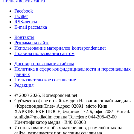
Полная версия сайта
Facebook
Twitter
RSS-ленты
E-mail рассылка
Контакты
Реклама на сайте
Использование материалов korrespondent.net
Правила пользования сайтом
Договор пользования сайтом
Политика в сфере конфиденциальности и персональных
данных
Пользовательское соглашение
Редакция
© 2000-2026, Korrespondent.net
Субъект в сфере онлайн-медиа Название онлайн-медиа -
«КореспонденТ.net» Адрес: 02091, місто Київ,
ХАРКІВСЬКЕ ШОСЕ, будинок 172-Б, офіс 208/1 E-mail:
sunlight@mediadim.com.ua
Телефон: 044-205-43-00
Идентификатор медиа - R40-06068
Использование любых материалов, размещённых на
сайте, разрешается при условии ссылки на