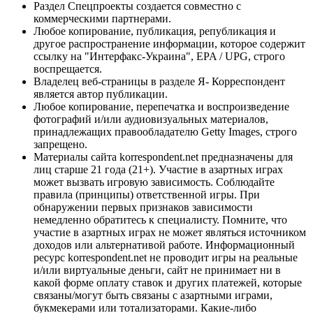
Раздел Спецпроекты создается совместно с
коммерческими партнерами.
Любое копирование, публикация, републикация и
другое распространение информации, которое содержит
ссылку на "Интерфакс-Украина", EPA / UPG, строго
воспрещается.
Владелец веб-страницы в разделе Я- Корреспондент
является автор публикации.
Любое копирование, перепечатка и воспроизведение
фотографий и/или аудиовизуальных материалов,
принадлежащих правообладателю Getty Images, строго
запрещено.
Материалы сайта korrespondent.net предназначены для
лиц старше 21 года (21+). Участие в азартных играх
может вызвать игровую зависимость. Соблюдайте
правила (принципы) ответственной игры. При
обнаружении первых признаков зависимости
немедленно обратитесь к специалисту. Помните, что
участие в азартных играх не может являться источником
доходов или альтернативой работе. Информационный
ресурс korrespondent.net не проводит игры на реальные
и/или виртуальные деньги, сайт не принимает ни в
какой форме оплату ставок и других платежей, которые
связаны/могут быть связаны с азартными играми,
букмекерами или тотализаторами. Какие-либо