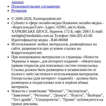
данных
Пользовательское соглашение
Редакция
© 2000-2026, Korrespondent.net
Субъект в сфере онлайн-медиа Название онлайн-медиа -
«КореспонденТ.net» Адрес: 02091, місто Київ,
ХАРКІВСЬКЕ ШОСЕ, будинок 172-Б, офіс 208/1 E-mail:
sunlight@mediadim.com.ua
Телефон: 044-205-43-00
Идентификатор медиа - R40-06068
Использование любых материалов, размещённых на
сайте, разрешается при условии ссылки на
Корреспондент.net.
При копировании материалов со страницы «Новости
Украины и мира», для интернет-изданий – обязательна
прямая открытая для поисковых систем гиперссылка.
Ссылка должна быть размещена в независимости от
полного либо частичного использования материалов.
Гиперссылка (для интернет- изданий) – должна быть
размещена в подзаголовке или в первом абзаце
материала.
Новости с пометками "Мнение", "Экспертиза",
"Заявление", "Регионы", "Деньги", "Власть", "Выборы",
"Тест-драйв", "Спецпроекты", "Промо" публикуются на
правах рекламы.