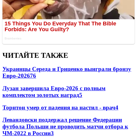
ЧИТАЙТЕ ТАКЖЕ
Украинцы Середа и Гриценко выиграли бронзу
Евро-2026
76
Лузан завершила Евро-2026 с полным
комплектом золотых наград
5
Торнтон умер от падения на настил - врач
4
Левандовски поддержал решение Федерации
футбола Польши не проводить матчи отбора к
ЧМ-2022 в России
3