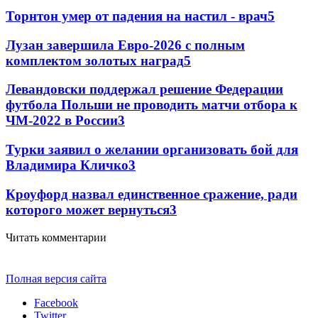
Торнтон умер от падения на настил - врач
5
Лузан завершила Евро-2026 с полным
комплектом золотых наград
5
Левандовски поддержал решение Федерации
футбола Польши не проводить матчи отбора к
ЧМ-2022 в России
3
Турки заявил о желании организовать бой для
Владимира Кличко
3
Кроуфорд назвал единственное сражение, ради
которого может вернуться
3
Читать комментарии
Полная версия сайта
Facebook
Twitter