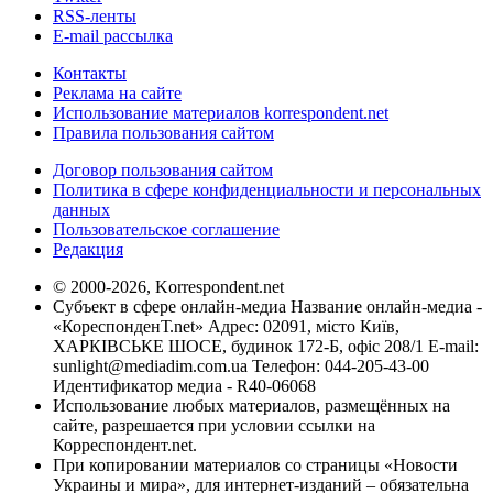
RSS-ленты
E-mail рассылка
Контакты
Реклама на сайте
Использование материалов korrespondent.net
Правила пользования сайтом
Договор пользования сайтом
Политика в сфере конфиденциальности и персональных
данных
Пользовательское соглашение
Редакция
© 2000-2026, Korrespondent.net
Субъект в сфере онлайн-медиа Название онлайн-медиа -
«КореспонденТ.net» Адрес: 02091, місто Київ,
ХАРКІВСЬКЕ ШОСЕ, будинок 172-Б, офіс 208/1 E-mail:
sunlight@mediadim.com.ua
Телефон: 044-205-43-00
Идентификатор медиа - R40-06068
Использование любых материалов, размещённых на
сайте, разрешается при условии ссылки на
Корреспондент.net.
При копировании материалов со страницы «Новости
Украины и мира», для интернет-изданий – обязательна