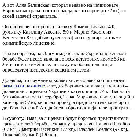
А вот Алла Белинская, которая недавно на чемпионате
Европы выиграла золото (правда, в категории до 72 кг), со
своей задачей справилась.
Она поочередно прошла литовку Камиль Гаукайт 4:0,
румынку Каталину Аксенте 5:0 и Марию Акосте из
Венесуэлы 8:0, добыв путевку в финал турнира, а также
олимпийскую лицензию.
Таким образом, на Олимпиаде в Токио Украина в женской
борьбе будет представлена во всех категориях кроме 53 кг.
Лицензии не именные, поэтому их обладательницы
определятся тренерским решением летом.
Добавим, что мужчины-вольники, которые свои лицензии
разыграли накануне
, сегодня боролись за медали турнира –
добывший лицензию Украине в категории до 74 кг Василий
Михайлов завоевал серебро, Тарас Маркович, выступающий в
категории 57 кг, выиграл бронзу, а представитель категории
до 97 кг Валерий Андрейцев в бронзовом финале проиграл…
В субботу, 8 мая, за лицензии будут бороться представители
греко-римской борьбы. Украину представят Парвиз Насибов
(67 кг), Дмитрий Васецкий (77 кг), Владлен Козлюк (97 кг),
Николай Кучмий (130 кг).