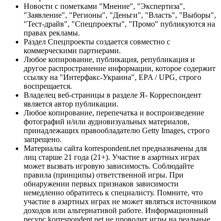
Новости с пометками "Мнение", "Экспертиза",
"Заявление", "Регионы", "Деньги", "Власть", "Выборы",
"Тест-драйв", "Спецпроекты", "Промо" публикуются на
правах рекламы.
Раздел Спецпроекты создается совместно с
коммерческими партнерами.
Любое копирование, публикация, републикация и
другое распространение информации, которое содержит
ссылку на "Интерфакс-Украина", EPA / UPG, строго
воспрещается.
Владелец веб-страницы в разделе Я- Корреспондент
является автор публикации.
Любое копирование, перепечатка и воспроизведение
фотографий и/или аудиовизуальных материалов,
принадлежащих правообладателю Getty Images, строго
запрещено.
Материалы сайта korrespondent.net предназначены для
лиц старше 21 года (21+). Участие в азартных играх
может вызвать игровую зависимость. Соблюдайте
правила (принципы) ответственной игры. При
обнаружении первых признаков зависимости
немедленно обратитесь к специалисту. Помните, что
участие в азартных играх не может являться источником
доходов или альтернативой работе. Информационный
ресурс korrespondent.net не проводит игры на реальные