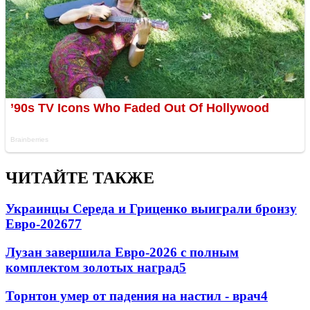
ЧИТАЙТЕ ТАКЖЕ
Украинцы Середа и Гриценко выиграли бронзу
Евро-2026
77
Лузан завершила Евро-2026 с полным
комплектом золотых наград
5
Торнтон умер от падения на настил - врач
4