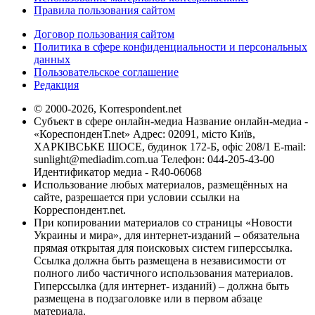
Правила пользования сайтом
Договор пользования сайтом
Политика в сфере конфиденциальности и персональных
данных
Пользовательское соглашение
Редакция
© 2000-2026, Korrespondent.net
Субъект в сфере онлайн-медиа Название онлайн-медиа -
«КореспонденТ.net» Адрес: 02091, місто Київ,
ХАРКІВСЬКЕ ШОСЕ, будинок 172-Б, офіс 208/1 E-mail:
sunlight@mediadim.com.ua
Телефон: 044-205-43-00
Идентификатор медиа - R40-06068
Использование любых материалов, размещённых на
сайте, разрешается при условии ссылки на
Корреспондент.net.
При копировании материалов со страницы «Новости
Украины и мира», для интернет-изданий – обязательна
прямая открытая для поисковых систем гиперссылка.
Ссылка должна быть размещена в независимости от
полного либо частичного использования материалов.
Гиперссылка (для интернет- изданий) – должна быть
размещена в подзаголовке или в первом абзаце
материала.