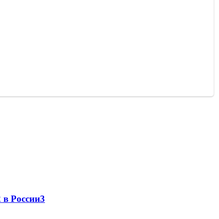
 в России
3