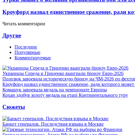
Кроуфорд назвал единственное сражение, ради ко
Читать комментарии
Другие
Последние
Популярные
Комментируемые
Украинцы Середа и Гриценко выиграли бронзу Евро-2026
Полозюк завоевала историческую бронзу на ЧМ-2026 по фехт
Кроуфорд назвал единственное сражение, ради которого может
Комащук завоевала медаль на чемпионате Европы
Кохан здобув золоту медаль на етапі Континентального туру
Сюжеты
Банкет генералов. Последствия взрыва в Москве
Грязные технологии. Атаки РФ на выборы во Франции