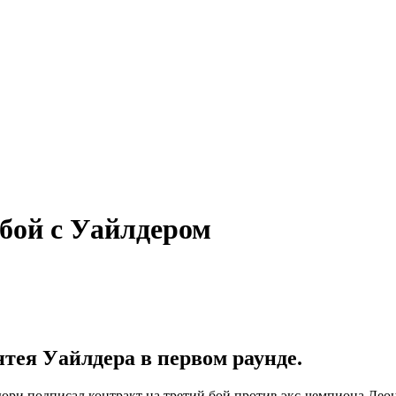
бой с Уайлдером
тея Уайлдера в первом раунде.
ри подписал контракт на третий бой против экс-чемпиона Деон