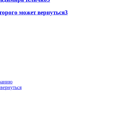
торого может вернуться
3
ованию
 вернуться