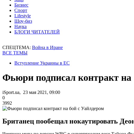
Бизнес
Спорт
Lifestyle
Шоу-биз
Наука
БЛОГИ ЧИТАТЕЛЕЙ
СПЕЦТЕМА:
Война в Иране
ВСЕ ТЕМЫ
Вступление Украины в ЕС
Фьюри подписал контракт на 
iSport.ua, 23 мая 2021, 09:00
0
3992
Британец пообещал нокаутировать Деон
Чемпион мира по версии WBC в супертяжелом весе Тайсон Фью