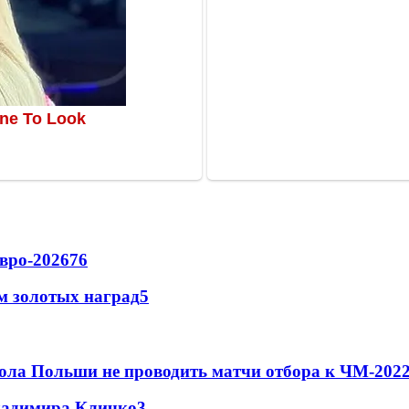
вро-2026
76
м золотых наград
5
ола Польши не проводить матчи отбора к ЧМ-2022
Владимира Кличко
3