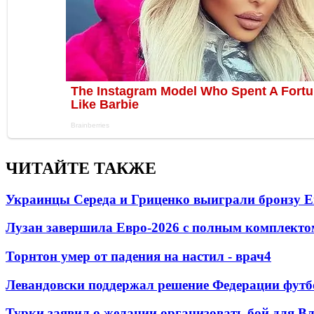
ЧИТАЙТЕ ТАКЖЕ
Украинцы Середа и Гриценко выиграли бронзу Е
Лузан завершила Евро-2026 с полным комплекто
Торнтон умер от падения на настил - врач
4
Левандовски поддержал решение Федерации футб
Турки заявил о желании организовать бой для 