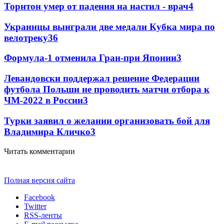
Торнтон умер от падения на настил - врач
4
Украинцы выиграли две медали Кубка мира по
велотреку
3
6
Формула-1 отменила Гран-при Японии
3
Левандовски поддержал решение Федерации
футбола Польши не проводить матчи отбора к
ЧМ-2022 в России
3
Турки заявил о желании организовать бой для
Владимира Кличко
3
Читать комментарии
Полная версия сайта
Facebook
Twitter
RSS-ленты