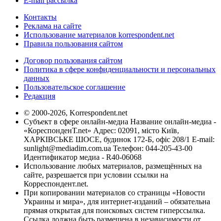
E-mail рассылка
Контакты
Реклама на сайте
Использование материалов korrespondent.net
Правила пользования сайтом
Договор пользования сайтом
Политика в сфере конфиденциальности и персональных
данных
Пользовательское соглашение
Редакция
© 2000-2026, Korrespondent.net
Субъект в сфере онлайн-медиа Название онлайн-медиа -
«КореспонденТ.net» Адрес: 02091, місто Київ,
ХАРКІВСЬКЕ ШОСЕ, будинок 172-Б, офіс 208/1 E-mail:
sunlight@mediadim.com.ua
Телефон: 044-205-43-00
Идентификатор медиа - R40-06068
Использование любых материалов, размещённых на
сайте, разрешается при условии ссылки на
Корреспондент.net.
При копировании материалов со страницы «Новости
Украины и мира», для интернет-изданий – обязательна
прямая открытая для поисковых систем гиперссылка.
Ссылка должна быть размещена в независимости от