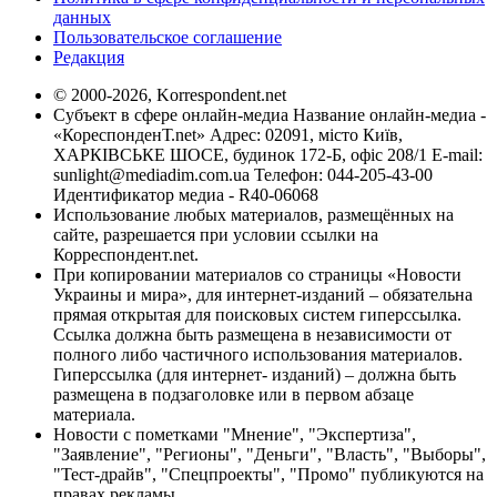
данных
Пользовательское соглашение
Редакция
© 2000-2026, Korrespondent.net
Субъект в сфере онлайн-медиа Название онлайн-медиа -
«КореспонденТ.net» Адрес: 02091, місто Київ,
ХАРКІВСЬКЕ ШОСЕ, будинок 172-Б, офіс 208/1 E-mail:
sunlight@mediadim.com.ua
Телефон: 044-205-43-00
Идентификатор медиа - R40-06068
Использование любых материалов, размещённых на
сайте, разрешается при условии ссылки на
Корреспондент.net.
При копировании материалов со страницы «Новости
Украины и мира», для интернет-изданий – обязательна
прямая открытая для поисковых систем гиперссылка.
Ссылка должна быть размещена в независимости от
полного либо частичного использования материалов.
Гиперссылка (для интернет- изданий) – должна быть
размещена в подзаголовке или в первом абзаце
материала.
Новости с пометками "Мнение", "Экспертиза",
"Заявление", "Регионы", "Деньги", "Власть", "Выборы",
"Тест-драйв", "Спецпроекты", "Промо" публикуются на
правах рекламы.