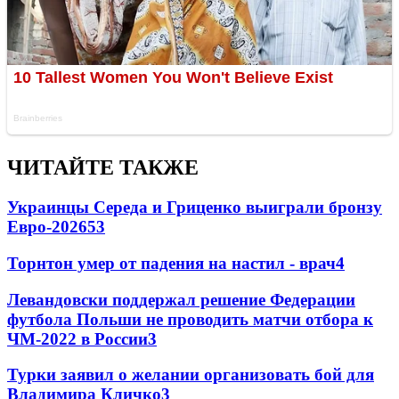
ЧИТАЙТЕ ТАКЖЕ
Украинцы Середа и Гриценко выиграли бронзу
Евро-2026
53
Торнтон умер от падения на настил - врач
4
Левандовски поддержал решение Федерации
футбола Польши не проводить матчи отбора к
ЧМ-2022 в России
3
Турки заявил о желании организовать бой для
Владимира Кличко
3