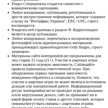
Раздел Спецпроекты создается совместно с
коммерческими партнерами.
Любое копирование, публикация, републикация и
другое распространение информации, которое содержит
ссылку на "Интерфакс-Украина", EPA / UPG, строго
воспрещается.
Владелец веб-страницы в разделе Я- Корреспондент
является автор публикации.
Любое копирование, перепечатка и воспроизведение
фотографий и/или аудиовизуальных материалов,
принадлежащих правообладателю Getty Images, строго
запрещено.
Материалы сайта korrespondent.net предназначены для
лиц старше 21 года (21+). Участие в азартных играх
может вызвать игровую зависимость. Соблюдайте
правила (принципы) ответственной игры. При
обнаружении первых признаков зависимости
немедленно обратитесь к специалисту. Помните, что
участие в азартных играх не может являться источником
доходов или альтернативой работе. Информационный
ресурс korrespondent.net не проводит игры на реальные
и/или виртуальные деньги, сайт не принимает ни в
какой форме оплату ставок и других платежей, которые
связаны/могут быть связаны с азартными играми,
букмекерами или тотализаторами. Какие-либо