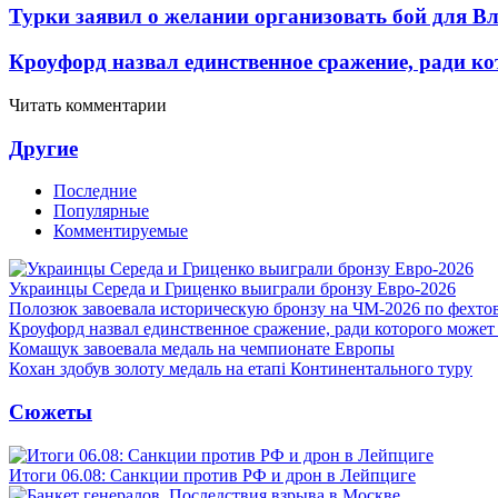
Турки заявил о желании организовать бой для 
Кроуфорд назвал единственное сражение, ради ко
Читать комментарии
Другие
Последние
Популярные
Комментируемые
Украинцы Середа и Гриценко выиграли бронзу Евро-2026
Полозюк завоевала историческую бронзу на ЧМ-2026 по фехт
Кроуфорд назвал единственное сражение, ради которого может
Комащук завоевала медаль на чемпионате Европы
Кохан здобув золоту медаль на етапі Континентального туру
Сюжеты
Итоги 06.08: Санкции против РФ и дрон в Лейпциге