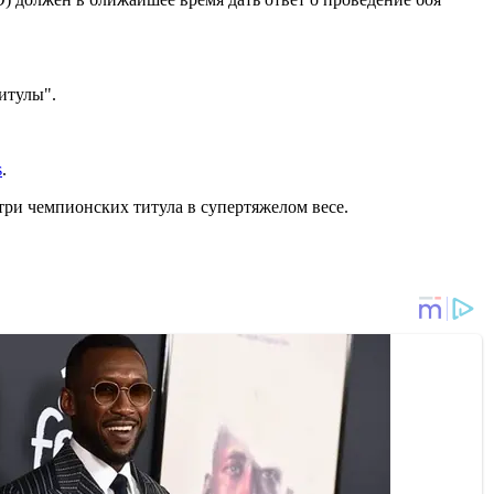
итулы".
s
.
три чемпионских титула в супертяжелом весе.