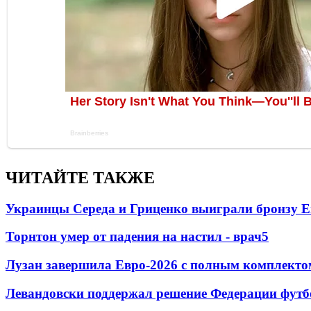
ЧИТАЙТЕ ТАКЖЕ
Украинцы Середа и Гриценко выиграли бронзу Е
Торнтон умер от падения на настил - врач
5
Лузан завершила Евро-2026 с полным комплекто
Левандовски поддержал решение Федерации футб