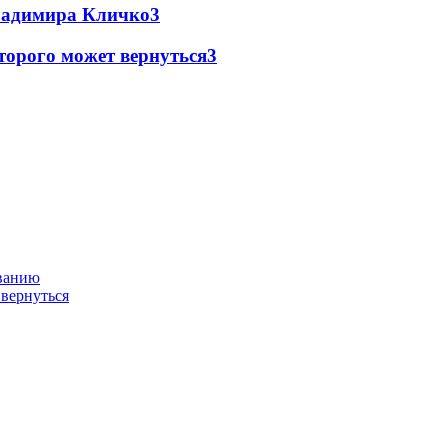
Владимира Кличко
3
торого может вернуться
3
ованию
 вернуться