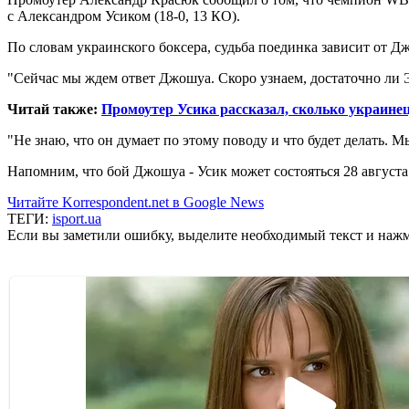
с Александром Усиком (18-0, 13 КО).
По словам украинского боксера, судьба поединка зависит от Д
"Сейчас мы ждем ответ Джошуа. Скоро узнаем, достаточно ли Э
Читай также:
Промоутер Усика рассказал, сколько украинец
"Не знаю, что он думает по этому поводу и что будет делать. 
Напомним, что бой Джошуа - Усик может состояться 28 августа
Читайте Korrespondent.net в Google News
ТЕГИ:
isport.ua
Если вы заметили ошибку, выделите необходимый текст и нажми