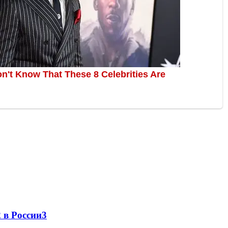
 в России
3