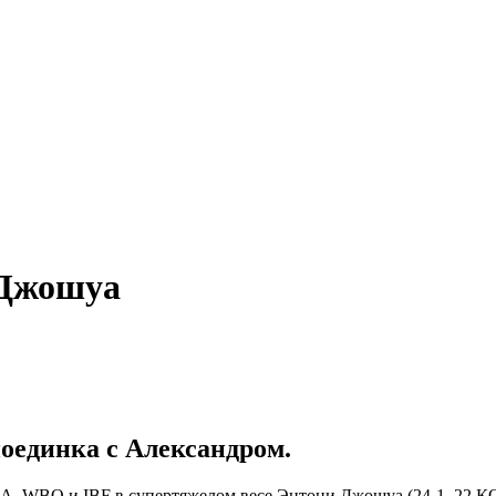
 Джошуа
оединка с Александром.
, WBO и IBF в супертяжелом весе Энтони Джошуа (24-1, 22 КО)