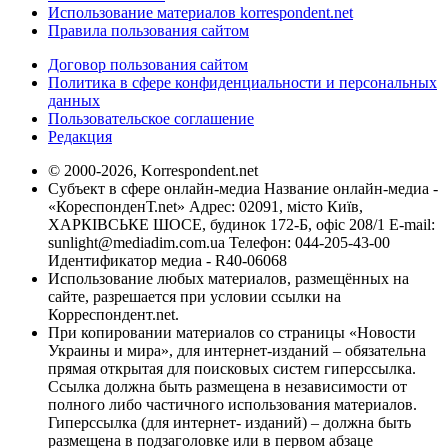
Использование материалов korrespondent.net
Правила пользования сайтом
Договор пользования сайтом
Политика в сфере конфиденциальности и персональных
данных
Пользовательское соглашение
Редакция
© 2000-2026, Korrespondent.net
Субъект в сфере онлайн-медиа Название онлайн-медиа -
«КореспонденТ.net» Адрес: 02091, місто Київ,
ХАРКІВСЬКЕ ШОСЕ, будинок 172-Б, офіс 208/1 E-mail:
sunlight@mediadim.com.ua
Телефон: 044-205-43-00
Идентификатор медиа - R40-06068
Использование любых материалов, размещённых на
сайте, разрешается при условии ссылки на
Корреспондент.net.
При копировании материалов со страницы «Новости
Украины и мира», для интернет-изданий – обязательна
прямая открытая для поисковых систем гиперссылка.
Ссылка должна быть размещена в независимости от
полного либо частичного использования материалов.
Гиперссылка (для интернет- изданий) – должна быть
размещена в подзаголовке или в первом абзаце