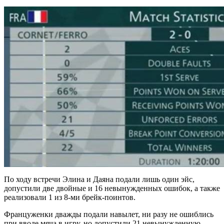
По ходу встречи Элина и Даяна подали лишь один эйс,
допустили две двойные и 16 невынужденных ошибок, а также
реализовали 1 из 8-ми брейк-поинтов.
Француженки дважды подали навылет, ни разу не ошиблись
при вводе мяча в игру, но допустили 21 невынужденную