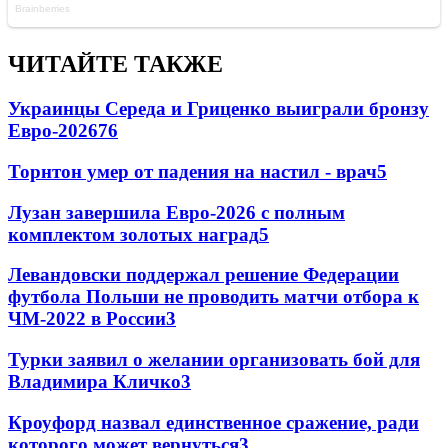
ЧИТАЙТЕ ТАКЖЕ
Украинцы Середа и Гриценко выиграли бронзу
Евро-2026
76
Торнтон умер от падения на настил - врач
5
Лузан завершила Евро-2026 с полным
комплектом золотых наград
5
Левандовски поддержал решение Федерации
футбола Польши не проводить матчи отбора к
ЧМ-2022 в России
3
Турки заявил о желании организовать бой для
Владимира Кличко
3
Кроуфорд назвал единственное сражение, ради
которого может вернуться
3