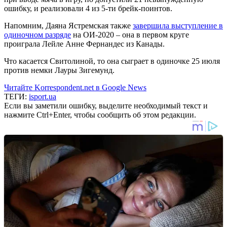
ошибку, и реализовали 4 из 5-ти брейк-поинтов.
Напомним, Даяна Ястремская также
завершила выступление в
одиночном разряде
на ОИ-2020 – она в первом круге
проиграла Лейле Анне Фернандес из Канады.
Что касается Свитолиной, то она сыграет в одиночке 25 июля
против немки Лауры Зигемунд.
Читайте Korrespondent.net в Google News
ТЕГИ:
isport.ua
Если вы заметили ошибку, выделите необходимый текст и
нажмите Ctrl+Enter, чтобы сообщить об этом редакции.