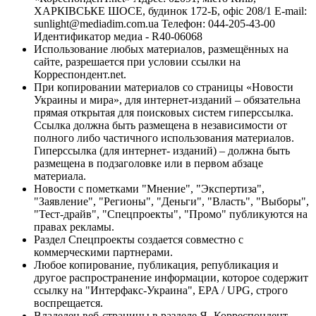
ХАРКІВСЬКЕ ШОСЕ, будинок 172-Б, офіс 208/1 E-mail:
sunlight@mediadim.com.ua
Телефон: 044-205-43-00
Идентификатор медиа - R40-06068
Использование любых материалов, размещённых на
сайте, разрешается при условии ссылки на
Корреспондент.net.
При копировании материалов со страницы «Новости
Украины и мира», для интернет-изданий – обязательна
прямая открытая для поисковых систем гиперссылка.
Ссылка должна быть размещена в независимости от
полного либо частичного использования материалов.
Гиперссылка (для интернет- изданий) – должна быть
размещена в подзаголовке или в первом абзаце
материала.
Новости с пометками "Мнение", "Экспертиза",
"Заявление", "Регионы", "Деньги", "Власть", "Выборы",
"Тест-драйв", "Спецпроекты", "Промо" публикуются на
правах рекламы.
Раздел Спецпроекты создается совместно с
коммерческими партнерами.
Любое копирование, публикация, републикация и
другое распространение информации, которое содержит
ссылку на "Интерфакс-Украина", EPA / UPG, строго
воспрещается.
Владелец веб-страницы в разделе Я- Корреспондент