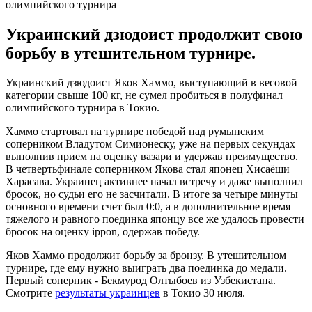
Украинский дзюдоист продолжит свою
борьбу в утешительном турнире.
Украинский дзюдоист Яков Хаммо, выступающий в весовой
категории свыше 100 кг, не сумел пробиться в полуфинал
олимпийского турнира в Токио.
Хаммо стартовал на турнире победой над румынским
соперником Владутом Симионеску, уже на первых секундах
выполнив прием на оценку вазари и удержав преимущество.
В четвертьфинале соперником Якова стал японец Хисаёши
Харасава. Украинец активнее начал встречу и даже выполнил
бросок, но судьи его не засчитали. В итоге за четыре минуты
основного времени счет был 0:0, а в дополнительное время
тяжелого и равного поединка японцу все же удалось провести
бросок на оценку ippon, одержав победу.
Яков Хаммо продолжит борьбу за бронзу. В утешительном
турнире, где ему нужно выиграть два поединка до медали.
Первый соперник - Бекмурод Олтыбоев из Узбекистана.
Смотрите
результаты украинцев
в Токио 30 июля.