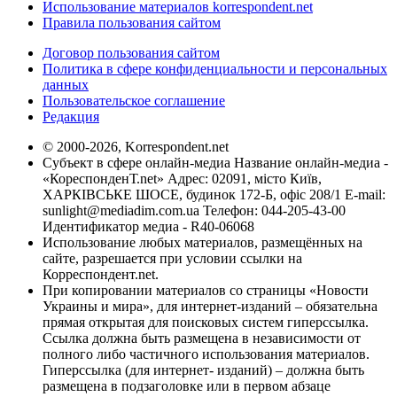
Использование материалов korrespondent.net
Правила пользования сайтом
Договор пользования сайтом
Политика в сфере конфиденциальности и персональных
данных
Пользовательское соглашение
Редакция
© 2000-2026, Korrespondent.net
Субъект в сфере онлайн-медиа Название онлайн-медиа -
«КореспонденТ.net» Адрес: 02091, місто Київ,
ХАРКІВСЬКЕ ШОСЕ, будинок 172-Б, офіс 208/1 E-mail:
sunlight@mediadim.com.ua
Телефон: 044-205-43-00
Идентификатор медиа - R40-06068
Использование любых материалов, размещённых на
сайте, разрешается при условии ссылки на
Корреспондент.net.
При копировании материалов со страницы «Новости
Украины и мира», для интернет-изданий – обязательна
прямая открытая для поисковых систем гиперссылка.
Ссылка должна быть размещена в независимости от
полного либо частичного использования материалов.
Гиперссылка (для интернет- изданий) – должна быть
размещена в подзаголовке или в первом абзаце