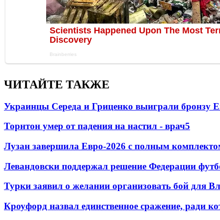
ЧИТАЙТЕ ТАКЖЕ
Украинцы Середа и Гриценко выиграли бронзу Е
Торнтон умер от падения на настил - врач
5
Лузан завершила Евро-2026 с полным комплекто
Левандовски поддержал решение Федерации футб
Турки заявил о желании организовать бой для 
Кроуфорд назвал единственное сражение, ради ко