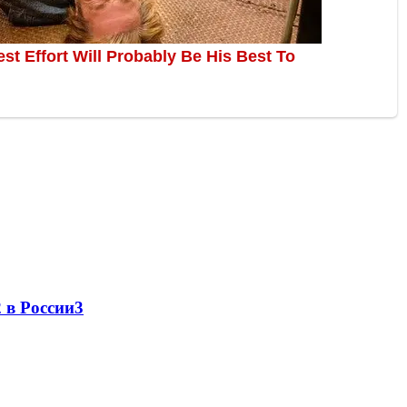
 в России
3