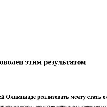
доволен этим результатом
й Олимпиаде реализовать мечту стать 
ой сборной шестую награду Олимпийских игр и первое серебро,