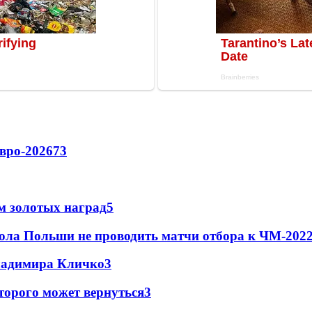
вро-2026
73
м золотых наград
5
ола Польши не проводить матчи отбора к ЧМ-2022
Владимира Кличко
3
торого может вернуться
3