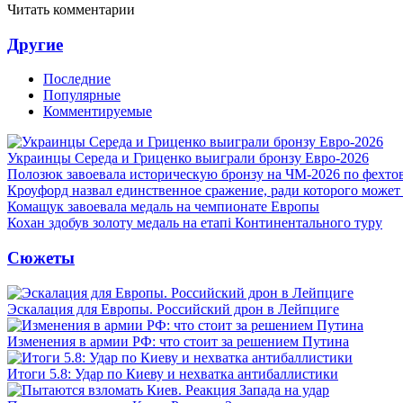
Читать комментарии
Другие
Последние
Популярные
Комментируемые
Украинцы Середа и Гриценко выиграли бронзу Евро-2026
Полозюк завоевала историческую бронзу на ЧМ-2026 по фехт
Кроуфорд назвал единственное сражение, ради которого может
Комащук завоевала медаль на чемпионате Европы
Кохан здобув золоту медаль на етапі Континентального туру
Сюжеты
Эскалация для Европы. Российский дрон в Лейпциге
Изменения в армии РФ: что стоит за решением Путина
Итоги 5.8: Удар по Киеву и нехватка антибаллистики