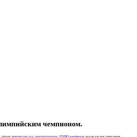
олимпийским чемпионом.
 став
вторым на дистанции 1500 метров
вольным стилем,