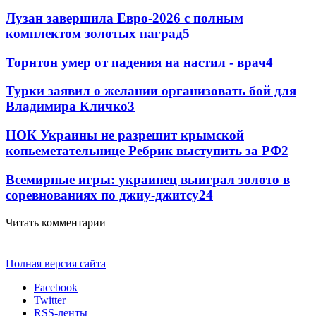
Лузан завершила Евро-2026 с полным
комплектом золотых наград
5
Торнтон умер от падения на настил - врач
4
Турки заявил о желании организовать бой для
Владимира Кличко
3
НОК Украины не разрешит крымской
копьеметательнице Ребрик выступить за РФ
2
Всемирные игры: украинец выиграл золото в
соревнованиях по джиу-джитсу
2
4
Читать комментарии
Полная версия сайта
Facebook
Twitter
RSS-ленты