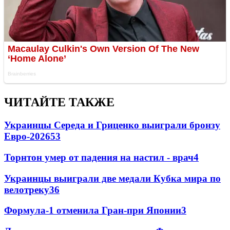
ЧИТАЙТЕ ТАКЖЕ
Украинцы Середа и Гриценко выиграли бронзу
Евро-2026
53
Торнтон умер от падения на настил - врач
4
Украинцы выиграли две медали Кубка мира по
велотреку
3
6
Формула-1 отменила Гран-при Японии
3