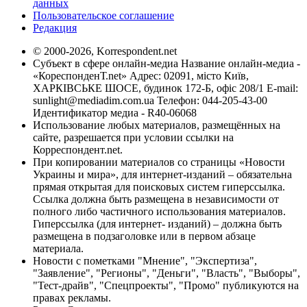
данных
Пользовательское соглашение
Редакция
© 2000-2026, Korrespondent.net
Субъект в сфере онлайн-медиа Название онлайн-медиа -
«КореспонденТ.net» Адрес: 02091, місто Київ,
ХАРКІВСЬКЕ ШОСЕ, будинок 172-Б, офіс 208/1 E-mail:
sunlight@mediadim.com.ua
Телефон: 044-205-43-00
Идентификатор медиа - R40-06068
Использование любых материалов, размещённых на
сайте, разрешается при условии ссылки на
Корреспондент.net.
При копировании материалов со страницы «Новости
Украины и мира», для интернет-изданий – обязательна
прямая открытая для поисковых систем гиперссылка.
Ссылка должна быть размещена в независимости от
полного либо частичного использования материалов.
Гиперссылка (для интернет- изданий) – должна быть
размещена в подзаголовке или в первом абзаце
материала.
Новости с пометками "Мнение", "Экспертиза",
"Заявление", "Регионы", "Деньги", "Власть", "Выборы",
"Тест-драйв", "Спецпроекты", "Промо" публикуются на
правах рекламы.