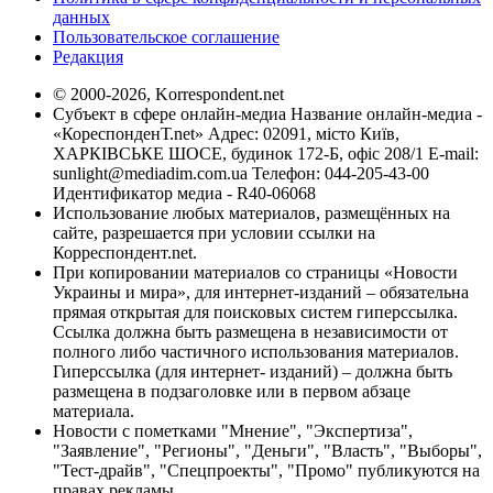
данных
Пользовательское соглашение
Редакция
© 2000-2026, Korrespondent.net
Субъект в сфере онлайн-медиа Название онлайн-медиа -
«КореспонденТ.net» Адрес: 02091, місто Київ,
ХАРКІВСЬКЕ ШОСЕ, будинок 172-Б, офіс 208/1 E-mail:
sunlight@mediadim.com.ua
Телефон: 044-205-43-00
Идентификатор медиа - R40-06068
Использование любых материалов, размещённых на
сайте, разрешается при условии ссылки на
Корреспондент.net.
При копировании материалов со страницы «Новости
Украины и мира», для интернет-изданий – обязательна
прямая открытая для поисковых систем гиперссылка.
Ссылка должна быть размещена в независимости от
полного либо частичного использования материалов.
Гиперссылка (для интернет- изданий) – должна быть
размещена в подзаголовке или в первом абзаце
материала.
Новости с пометками "Мнение", "Экспертиза",
"Заявление", "Регионы", "Деньги", "Власть", "Выборы",
"Тест-драйв", "Спецпроекты", "Промо" публикуются на
правах рекламы.