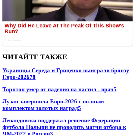
ЧИТАЙТЕ ТАКЖЕ
Украинцы Середа и Гриценко выиграли бронзу
Евро-2026
78
Торнтон умер от падения на настил - врач
5
Лузан завершила Евро-2026 с полным
комплектом золотых наград
5
Левандовски поддержал решение Федерации
футбола Польши не проводить матчи отбора к
ЧМ-2022 в России
3