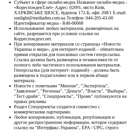
Субъект в сфере онлайн-медиа Название онлайн-медиа -
«КореспонденТ.net» Адрес: 02091, місто Київ,
ХАРКІВСЬКЕ ШОСЕ, будинок 172-Б, офіс 208/1 E-mail:
sunlight@mediadim.com.ua
Телефон: 044-205-43-00
Идентификатор медиа - R40-06068
Использование любых материалов, размещённых на
сайте, разрешается при условии ссылки на
Корреспондент.net.
При копировании материалов со страницы «Новости
Украины и мира», для интернет-изданий – обязательна
прямая открытая для поисковых систем гиперссылка.
Ссылка должна быть размещена в независимости от
полного либо частичного использования материалов.
Гиперссылка (для интернет- изданий) – должна быть
размещена в подзаголовке или в первом абзаце
материала.
Новости с пометками "Мнение", "Экспертиза",
"Заявление", "Регионы", "Деньги", "Власть", "Выборы",
"Тест-драйв", "Спецпроекты", "Промо" публикуются на
правах рекламы.
Раздел Спецпроекты создается совместно с
коммерческими партнерами.
Любое копирование, публикация, републикация и
другое распространение информации, которое содержит
ссылку на "Интерфакс-Украина", EPA / UPG, строго