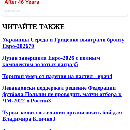
ЧИТАЙТЕ ТАКЖЕ
Украинцы Середа и Гриценко выиграли бронзу
Евро-2026
70
Лузан завершила Евро-2026 с полным
комплектом золотых наград
5
Торнтон умер от падения на настил - врач
4
Левандовски поддержал решение Федерации
футбола Польши не проводить матчи отбора к
ЧМ-2022 в России
3
Турки заявил о желании организовать бой для
Владимира Кличко
3