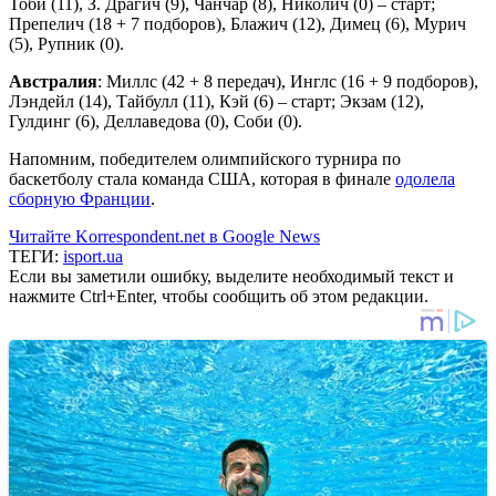
Тоби (11), З. Драгич (9), Чанчар (8), Николич (0) – старт;
Препелич (18 + 7 подборов), Блажич (12), Димец (6), Мурич
(5), Рупник (0).
Австралия
: Миллс (42 + 8 передач), Инглс (16 + 9 подборов),
Лэндейл (14), Тайбулл (11), Кэй (6) – старт; Экзам (12),
Гулдинг (6), Деллаведова (0), Соби (0).
Напомним, победителем олимпийского турнира по
баскетболу стала команда США, которая в финале
одолела
сборную Франции
.
Читайте Korrespondent.net в Google News
ТЕГИ:
isport.ua
Если вы заметили ошибку, выделите необходимый текст и
нажмите Ctrl+Enter, чтобы сообщить об этом редакции.