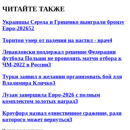
ЧИТАЙТЕ ТАКЖЕ
Украинцы Середа и Гриценко выиграли бронзу
Евро-2026
52
Торнтон умер от падения на настил - врач
4
Левандовски поддержал решение Федерации
футбола Польши не проводить матчи отбора к
ЧМ-2022 в России
3
Турки заявил о желании организовать бой для
Владимира Кличко
3
Лузан завершила Евро-2026 с полным
комплектом золотых наград
3
Кроуфорд назвал единственное сражение, ради
которого может вернуться
3