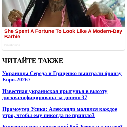
ЧИТАЙТЕ ТАКЖЕ
Украинцы Середа и Гриценко выиграли бронзу
Евро-2026
7
Известная украинская прыгунья в высоту
дисквалифицирована за допинг
3
7
Промоутер Усика: Александр молился каждое
утро, чтобы ему никогда не пришло
3
Бриедис назвал последний бой Усика в карьере
3