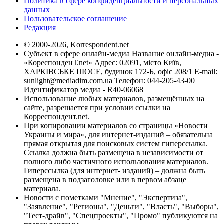
Политика в сфере конфиденциальности и персональных
данных
Пользовательское соглашение
Редакция
© 2000-2026, Korrespondent.net
Субъект в сфере онлайн-медиа Название онлайн-медиа -
«КореспонденТ.net» Адрес: 02091, місто Київ,
ХАРКІВСЬКЕ ШОСЕ, будинок 172-Б, офіс 208/1 E-mail:
sunlight@mediadim.com.ua
Телефон: 044-205-43-00
Идентификатор медиа - R40-06068
Использование любых материалов, размещённых на
сайте, разрешается при условии ссылки на
Корреспондент.net.
При копировании материалов со страницы «Новости
Украины и мира», для интернет-изданий – обязательна
прямая открытая для поисковых систем гиперссылка.
Ссылка должна быть размещена в независимости от
полного либо частичного использования материалов.
Гиперссылка (для интернет- изданий) – должна быть
размещена в подзаголовке или в первом абзаце
материала.
Новости с пометками "Мнение", "Экспертиза",
"Заявление", "Регионы", "Деньги", "Власть", "Выборы",
"Тест-драйв", "Спецпроекты", "Промо" публикуются на