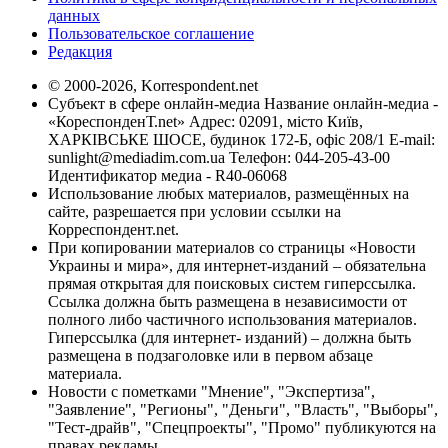
данных
Пользовательское соглашение
Редакция
© 2000-2026, Korrespondent.net
Субъект в сфере онлайн-медиа Название онлайн-медиа -
«КореспонденТ.net» Адрес: 02091, місто Київ,
ХАРКІВСЬКЕ ШОСЕ, будинок 172-Б, офіс 208/1 E-mail:
sunlight@mediadim.com.ua
Телефон: 044-205-43-00
Идентификатор медиа - R40-06068
Использование любых материалов, размещённых на
сайте, разрешается при условии ссылки на
Корреспондент.net.
При копировании материалов со страницы «Новости
Украины и мира», для интернет-изданий – обязательна
прямая открытая для поисковых систем гиперссылка.
Ссылка должна быть размещена в независимости от
полного либо частичного использования материалов.
Гиперссылка (для интернет- изданий) – должна быть
размещена в подзаголовке или в первом абзаце
материала.
Новости с пометками "Мнение", "Экспертиза",
"Заявление", "Регионы", "Деньги", "Власть", "Выборы",
"Тест-драйв", "Спецпроекты", "Промо" публикуются на
правах рекламы.