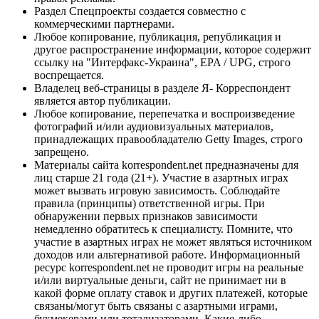
Раздел Спецпроекты создается совместно с
коммерческими партнерами.
Любое копирование, публикация, републикация и
другое распространение информации, которое содержит
ссылку на "Интерфакс-Украина", EPA / UPG, строго
воспрещается.
Владелец веб-страницы в разделе Я- Корреспондент
является автор публикации.
Любое копирование, перепечатка и воспроизведение
фотографий и/или аудиовизуальных материалов,
принадлежащих правообладателю Getty Images, строго
запрещено.
Материалы сайта korrespondent.net предназначены для
лиц старше 21 года (21+). Участие в азартных играх
может вызвать игровую зависимость. Соблюдайте
правила (принципы) ответственной игры. При
обнаружении первых признаков зависимости
немедленно обратитесь к специалисту. Помните, что
участие в азартных играх не может являться источником
доходов или альтернативой работе. Информационный
ресурс korrespondent.net не проводит игры на реальные
и/или виртуальные деньги, сайт не принимает ни в
какой форме оплату ставок и других платежей, которые
связаны/могут быть связаны с азартными играми,
букмекерами или тотализаторами. Какие-либо