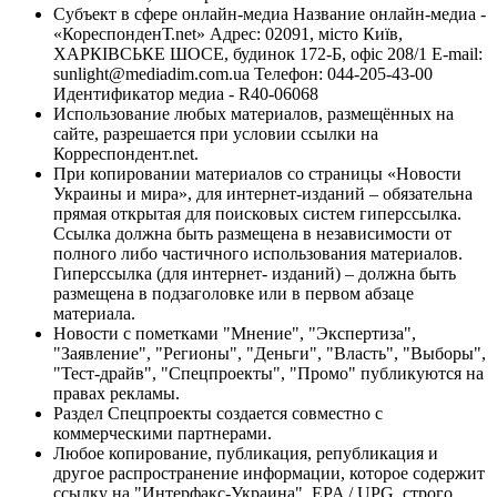
Субъект в сфере онлайн-медиа Название онлайн-медиа -
«КореспонденТ.net» Адрес: 02091, місто Київ,
ХАРКІВСЬКЕ ШОСЕ, будинок 172-Б, офіс 208/1 E-mail:
sunlight@mediadim.com.ua
Телефон: 044-205-43-00
Идентификатор медиа - R40-06068
Использование любых материалов, размещённых на
сайте, разрешается при условии ссылки на
Корреспондент.net.
При копировании материалов со страницы «Новости
Украины и мира», для интернет-изданий – обязательна
прямая открытая для поисковых систем гиперссылка.
Ссылка должна быть размещена в независимости от
полного либо частичного использования материалов.
Гиперссылка (для интернет- изданий) – должна быть
размещена в подзаголовке или в первом абзаце
материала.
Новости с пометками "Мнение", "Экспертиза",
"Заявление", "Регионы", "Деньги", "Власть", "Выборы",
"Тест-драйв", "Спецпроекты", "Промо" публикуются на
правах рекламы.
Раздел Спецпроекты создается совместно с
коммерческими партнерами.
Любое копирование, публикация, републикация и
другое распространение информации, которое содержит
ссылку на "Интерфакс-Украина", EPA / UPG, строго