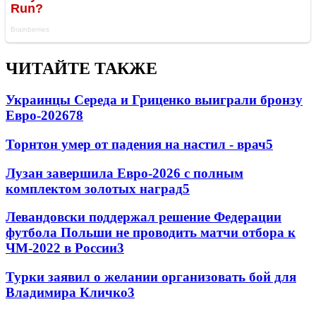
ЧИТАЙТЕ ТАКЖЕ
Украинцы Середа и Гриценко выиграли бронзу
Евро-2026
78
Торнтон умер от падения на настил - врач
5
Лузан завершила Евро-2026 с полным
комплектом золотых наград
5
Левандовски поддержал решение Федерации
футбола Польши не проводить матчи отбора к
ЧМ-2022 в России
3
Турки заявил о желании организовать бой для
Владимира Кличко
3