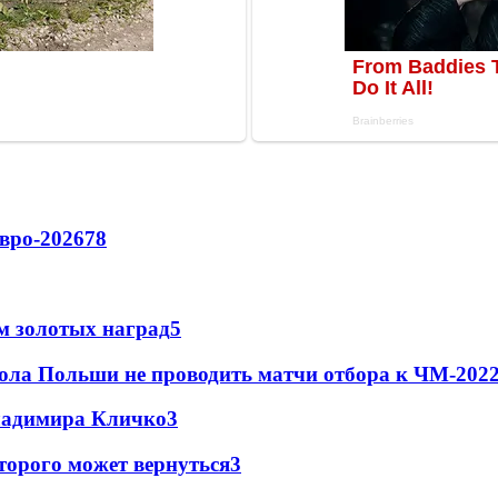
вро-2026
78
м золотых наград
5
ола Польши не проводить матчи отбора к ЧМ-2022
Владимира Кличко
3
торого может вернуться
3