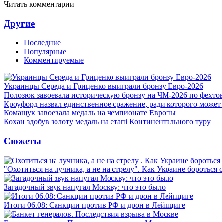
Читать комментарии
Другие
Последние
Популярные
Комментируемые
Украинцы Середа и Гриценко выиграли бронзу Евро-2026
Полозюк завоевала историческую бронзу на ЧМ-2026 по фехт
Кроуфорд назвал единственное сражение, ради которого может
Комащук завоевала медаль на чемпионате Европы
Кохан здобув золоту медаль на етапі Континентального туру
Сюжеты
"Охотиться на лучника, а не на стрелу". Как Украине бороться 
Загадочный звук напугал Москву: что это было
Итоги 06.08: Санкции против РФ и дрон в Лейпциге