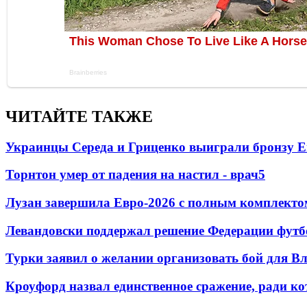
ЧИТАЙТЕ ТАКЖЕ
Украинцы Середа и Гриценко выиграли бронзу Е
Торнтон умер от падения на настил - врач
5
Лузан завершила Евро-2026 с полным комплекто
Левандовски поддержал решение Федерации футб
Турки заявил о желании организовать бой для 
Кроуфорд назвал единственное сражение, ради ко