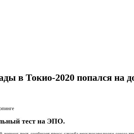
ды в Токио-2020 попался на д
льный тест на ЭПО.
 допинг-тест, сообщает пресс-служба международного союза тр