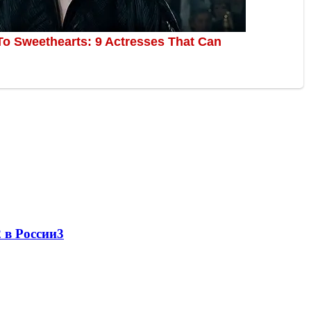
 в России
3