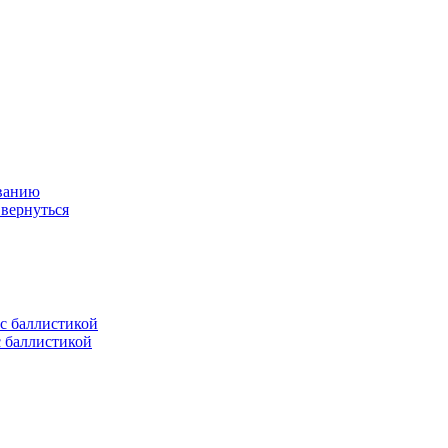
ованию
 вернуться
с баллистикой