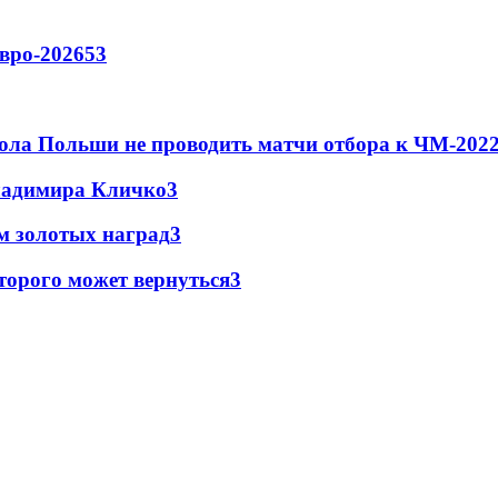
вро-2026
53
ола Польши не проводить матчи отбора к ЧМ-2022
Владимира Кличко
3
м золотых наград
3
торого может вернуться
3