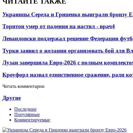
ЧИТАЙТЕ ТАКЖЕ
Украинцы Середа и Гриценко выиграли бронзу Е
Торнтон умер от падения на настил - врач
4
Левандовски поддержал решение Федерации футб
Турки заявил о желании организовать бой для 
Лузан завершила Евро-2026 с полным комплекто
Кроуфорд назвал единственное сражение, ради ко
Читать комментарии
Другие
Последние
Популярные
Комментируемые