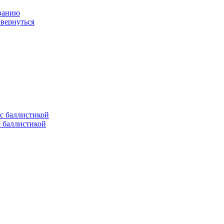
ованию
 вернуться
с баллистикой