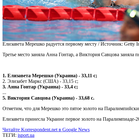
Елизавета Мерешко радуется первому месту /
Источник:
Getty I
Третье место заняла Анна Гонтар, а Виктория Савцова заняла п
1. Елизавета Мерешко (Украина) - 33,11 с;
2. Элизабет Маркс (США) - 33,15 с;
3. Анна Гонтар (Украина) - 33,4 с;
...
5. Виктория Савцова (Украина) - 33,68 с.
Отметим, что для Мерешко это пятое золото на Паралимпийских
Елизавета принесла Украине первое золото на Паралимпиаде-20
Читайте Korrespondent.net в Google News
ТЕГИ:
isport.ua