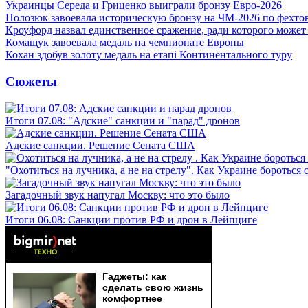
Украинцы Середа и Гриценко выиграли бронзу Евро-2026
Полозюк завоевала историческую бронзу на ЧМ-2026 по фехт
Кроуфорд назвал единственное сражение, ради которого может
Комащук завоевала медаль на чемпионате Европы
Кохан здобув золоту медаль на етапі Континентального туру
Сюжеты
Итоги 07.08: "Адские" санкции и "парад" дронов
Адские санкции. Решение Сената США
"Охотиться на лучника, а не на стрелу". Как Украине бороться 
Загадочный звук напугал Москву: что это было
Итоги 06.08: Санкции против РФ и дрон в Лейпциге