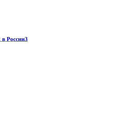
 в России
3