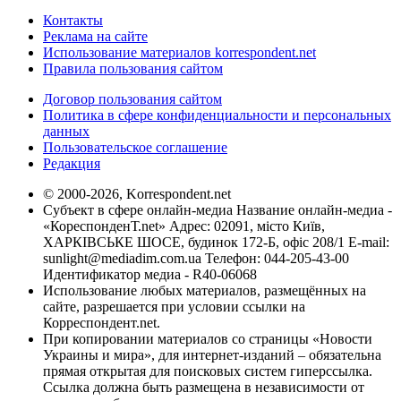
Контакты
Реклама на сайте
Использование материалов korrespondent.net
Правила пользования сайтом
Договор пользования сайтом
Политика в сфере конфиденциальности и персональных
данных
Пользовательское соглашение
Редакция
© 2000-2026, Korrespondent.net
Субъект в сфере онлайн-медиа Название онлайн-медиа -
«КореспонденТ.net» Адрес: 02091, місто Київ,
ХАРКІВСЬКЕ ШОСЕ, будинок 172-Б, офіс 208/1 E-mail:
sunlight@mediadim.com.ua
Телефон: 044-205-43-00
Идентификатор медиа - R40-06068
Использование любых материалов, размещённых на
сайте, разрешается при условии ссылки на
Корреспондент.net.
При копировании материалов со страницы «Новости
Украины и мира», для интернет-изданий – обязательна
прямая открытая для поисковых систем гиперссылка.
Ссылка должна быть размещена в независимости от