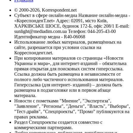
© 2000-2026, Korrespondent.net
Субъект в сфере онлайн-медиа Название онлайн-медиа -
«КореспонденТ.net» Адрес: 02091, місто Київ,
ХАРКІВСЬКЕ ШОСЕ, будинок 172-Б, офіс 208/1 E-mail:
sunlight@mediadim.com.ua
Телефон: 044-205-43-00
Идентификатор медиа - R40-06068
Использование любых материалов, размещённых на
сайте, разрешается при условии ссылки на
Корреспондент.net.
При копировании материалов со страницы «Новости
Украины и мира», для интернет-изданий – обязательна
прямая открытая для поисковых систем гиперссылка.
Ссылка должна быть размещена в независимости от
полного либо частичного использования материалов.
Гиперссылка (для интернет- изданий) – должна быть
размещена в подзаголовке или в первом абзаце
материала.
Новости с пометками "Мнение", "Экспертиза",
"Заявление", "Регионы", "Деньги", "Власть", "Выборы",
"Тест-драйв", "Спецпроекты", "Промо" публикуются на
правах рекламы.
Раздел Спецпроекты создается совместно с
коммерческими партнерами.
Любое копирование, публикация, републикация и