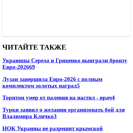
ЧИТАЙТЕ ТАКЖЕ
Украинцы Середа и Гриценко выиграли бронзу
Евро-2026
69
Лузан завершила Евро-2026 с полным
комплектом золотых наград
5
Торнтон умер от падения на настил - врач
4
Турки заявил о желании организовать бой для
Владимира Кличко
3
НОК Украины не разрешит крымской