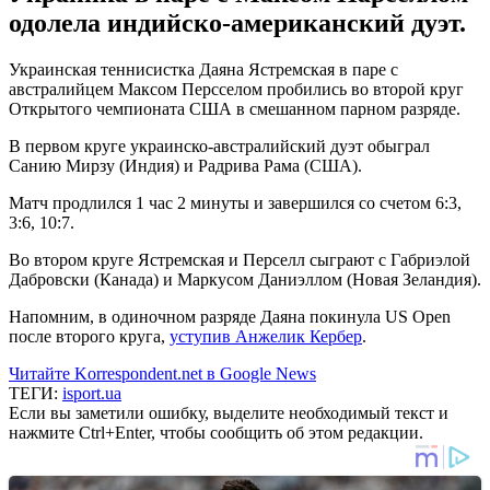
одолела индийско-американский дуэт.
Украинская теннисистка Даяна Ястремская в паре с
австралийцем Максом Персселом пробились во второй круг
Открытого чемпионата США в смешанном парном разряде.
В первом круге украинско-австралийский дуэт обыграл
Санию Мирзу (Индия) и Радрива Рама (США).
Матч продлился 1 час 2 минуты и завершился со счетом 6:3,
3:6, 10:7.
Во втором круге Ястремская и Перселл сыграют с Габриэлой
Дабровски (Канада) и Маркусом Даниэллом (Новая Зеландия).
Напомним, в одиночном разряде Даяна покинула US Open
после второго круга,
уступив Анжелик Кербер
.
Читайте Korrespondent.net в Google News
ТЕГИ:
isport.ua
Если вы заметили ошибку, выделите необходимый текст и
нажмите Ctrl+Enter, чтобы сообщить об этом редакции.