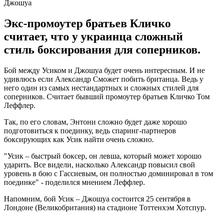
Джошуа
Экс-промоутер братьев Кличко
считает, что у украинца сложный
стиль боксирования для соперников.
Бой между Усиком и Джошуа будет очень интересным. И не
удивлюсь если Александр Сможет побить британца. Ведь у
него один из самых нестандартных и сложных стилей для
соперников. Считает бывший промоутер братьев Кличко Том
Леффлер.
Так, по его словам, Энтони сложно будет даже хорошо
подготовиться к поединку, ведь спаринг-партнеров
боксирующих как Усик найти очень сложно.
"Усик – быстрый боксер, он левша, который может хорошо
ударить. Все видели, насколько Александр повысил свой
уровень в бою с Гассиевым, он полностью доминировал в том
поединке" - поделился мнением Леффлер.
Напомним, бой Усик – Джошуа состоится 25 сентября в
Лондоне (Великобритания) на стадионе Тоттенхэм Хотспур.