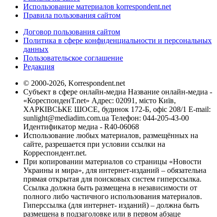
Использование материалов korrespondent.net
Правила пользования сайтом
Договор пользования сайтом
Политика в сфере конфиденциальности и персональных
данных
Пользовательское соглашение
Редакция
© 2000-2026, Korrespondent.net
Субъект в сфере онлайн-медиа Название онлайн-медиа -
«КореспонденТ.net» Адрес: 02091, місто Київ,
ХАРКІВСЬКЕ ШОСЕ, будинок 172-Б, офіс 208/1 E-mail:
sunlight@mediadim.com.ua
Телефон: 044-205-43-00
Идентификатор медиа - R40-06068
Использование любых материалов, размещённых на
сайте, разрешается при условии ссылки на
Корреспондент.net.
При копировании материалов со страницы «Новости
Украины и мира», для интернет-изданий – обязательна
прямая открытая для поисковых систем гиперссылка.
Ссылка должна быть размещена в независимости от
полного либо частичного использования материалов.
Гиперссылка (для интернет- изданий) – должна быть
размещена в подзаголовке или в первом абзаце