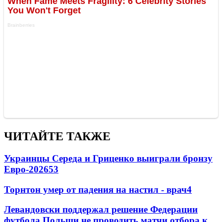
ЧИТАЙТЕ ТАКЖЕ
Украинцы Середа и Гриценко выиграли бронзу
Евро-2026
53
Торнтон умер от падения на настил - врач
4
Левандовски поддержал решение Федерации
футбола Польши не проводить матчи отбора к