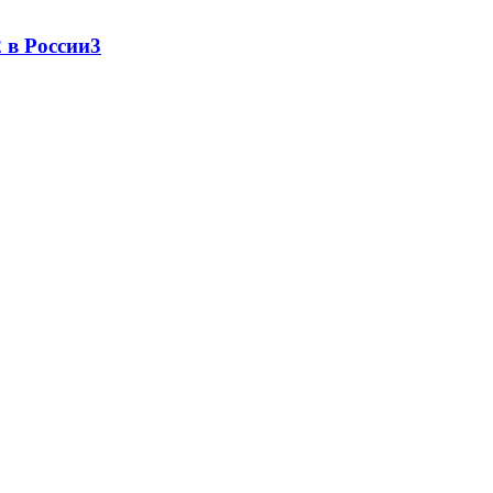
 в России
3