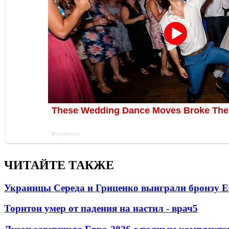
ЧИТАЙТЕ ТАКЖЕ
Украинцы Середа и Гриценко выиграли бронзу Е
Торнтон умер от падения на настил - врач
5