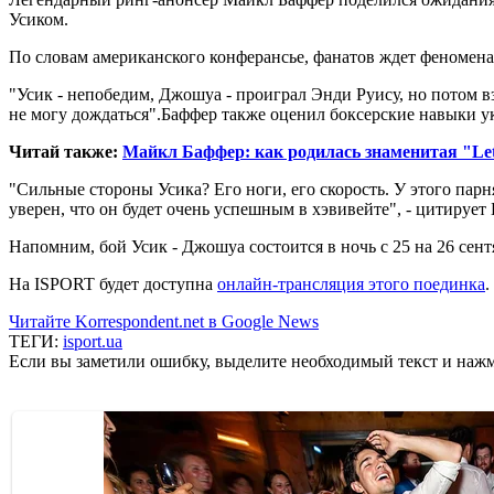
Усиком.
По словам американского конферансье, фанатов ждет феномен
"Усик - непобедим, Джошуа - проиграл Энди Руису, но потом вз
не могу дождаться".Баффер также оценил боксерские навыки у
Читай также:
Майкл Баффер: как родилась знаменитая "Let's
"Сильные стороны Усика? Его ноги, его скорость. У этого парн
уверен, что он будет очень успешным в хэвивейте", - цитируе
Напомним, бой Усик - Джошуа состоится в ночь с 25 на 26 сен
На ISPORT будет доступна
онлайн-трансляция этого поединка
.
Читайте Korrespondent.net в Google News
ТЕГИ:
isport.ua
Если вы заметили ошибку, выделите необходимый текст и нажми