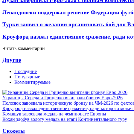
Лузан завершила Евро-2026 с полным комплекто
Левандовски поддержал решение Федерации футб
Турки заявил о желании организовать бой для 
Кроуфорд назвал единственное сражение, ради ко
Читать комментарии
Другие
Последние
Популярные
Комментируемые
Украинцы Середа и Гриценко выиграли бронзу Евро-2026
Полозюк завоевала историческую бронзу на ЧМ-2026 по фехт
Кроуфорд назвал единственное сражение, ради которого может
Комащук завоевала медаль на чемпионате Европы
Кохан здобув золоту медаль на етапі Континентального туру
Сюжеты