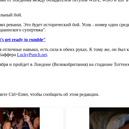
альный бой.
ял реванш. Это будет исторический бой. Усик - номер один сред
краинского супертяжа".
 get ready to rumble"
я отличные навыки, есть сила в обеих руках. К тому же, он был 
т Баффера
LuckyPunch.net
.
тября и пройдет в Лондоне (Великобритания) на стадионе Тоттен
те Ctrl+Enter, чтобы сообщить об этом редакции.