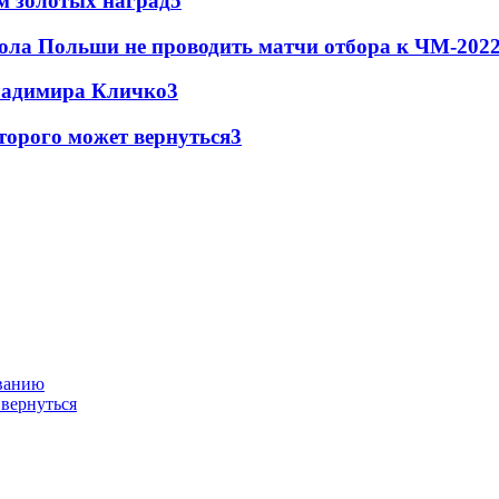
м золотых наград
5
ола Польши не проводить матчи отбора к ЧМ-2022
Владимира Кличко
3
торого может вернуться
3
ованию
 вернуться