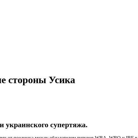
е стороны Усика
и украинского супертяжа.
ми от поединка между обладателем титулов WBA, WBO и IBF в