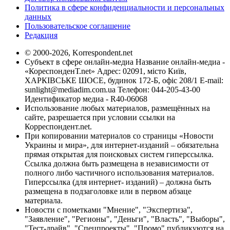
Политика в сфере конфиденциальности и персональных
данных
Пользовательское соглашение
Редакция
© 2000-2026, Korrespondent.net
Субъект в сфере онлайн-медиа Название онлайн-медиа -
«КореспонденТ.net» Адрес: 02091, місто Київ,
ХАРКІВСЬКЕ ШОСЕ, будинок 172-Б, офіс 208/1 E-mail:
sunlight@mediadim.com.ua
Телефон: 044-205-43-00
Идентификатор медиа - R40-06068
Использование любых материалов, размещённых на
сайте, разрешается при условии ссылки на
Корреспондент.net.
При копировании материалов со страницы «Новости
Украины и мира», для интернет-изданий – обязательна
прямая открытая для поисковых систем гиперссылка.
Ссылка должна быть размещена в независимости от
полного либо частичного использования материалов.
Гиперссылка (для интернет- изданий) – должна быть
размещена в подзаголовке или в первом абзаце
материала.
Новости с пометками "Мнение", "Экспертиза",
"Заявление", "Регионы", "Деньги", "Власть", "Выборы",
"Тест-драйв", "Спецпроекты", "Промо" публикуются на