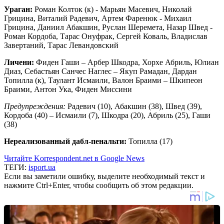
Ураган:
Роман Колток (к) - Марьян Масевич, Николай
Грицина, Виталий Радевич, Артем Фаренюк - Михаил
Грицина, Даниил Абакшин, Руслан Шеремета, Назар Швед -
Роман Кордоба, Тарас Онуфрак, Сергей Коваль, Владислав
Завертаний, Тарас Левандовский
Личени:
Фиден Гаши – Арбер Шкодра, Хорхе Абриль, Юлиан
Диаз, Себастьян Санчес Наглес – Якуп Рамадан, Дардан
Топилла (к), Таулант Исмаили, Валон Браими – Шкипеон
Браими, Антон Ука, Фиден Миссини
Предупреждения:
Радевич (10), Абакшин (38), Швед (39),
Кордоба (40) – Исмаили (7), Шкодра (20), Абриль (25), Гаши
(38)
Нереализованный дабл-пенальти:
Топилла (17)
Читайте Korrespondent.net в Google News
ТЕГИ:
isport.ua
Если вы заметили ошибку, выделите необходимый текст и
нажмите Ctrl+Enter, чтобы сообщить об этом редакции.