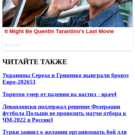
ЧИТАЙТЕ ТАКЖЕ
Украинцы Середа и Гриценко выиграли бронзу
Евро-2026
53
Торнтон умер от падения на настил - врач
4
Левандовски поддержал решение Федерации
футбола Польши не проводить матчи отбора к
ЧМ-2022 в России
3
Турки заявил о желании организовать бой для