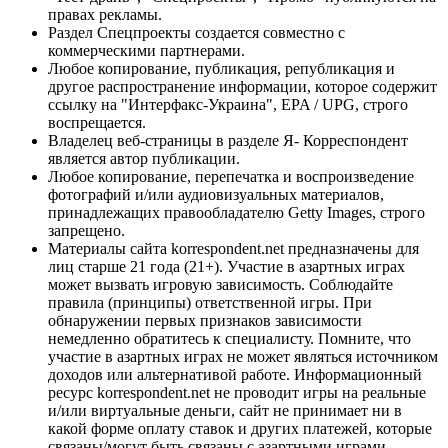
правах рекламы.
Раздел Спецпроекты создается совместно с
коммерческими партнерами.
Любое копирование, публикация, републикация и
другое распространение информации, которое содержит
ссылку на "Интерфакс-Украина", EPA / UPG, строго
воспрещается.
Владелец веб-страницы в разделе Я- Корреспондент
является автор публикации.
Любое копирование, перепечатка и воспроизведение
фотографий и/или аудиовизуальных материалов,
принадлежащих правообладателю Getty Images, строго
запрещено.
Материалы сайта korrespondent.net предназначены для
лиц старше 21 года (21+). Участие в азартных играх
может вызвать игровую зависимость. Соблюдайте
правила (принципы) ответственной игры. При
обнаружении первых признаков зависимости
немедленно обратитесь к специалисту. Помните, что
участие в азартных играх не может являться источником
доходов или альтернативой работе. Информационный
ресурс korrespondent.net не проводит игры на реальные
и/или виртуальные деньги, сайт не принимает ни в
какой форме оплату ставок и других платежей, которые
связаны/могут быть связаны с азартными играми,