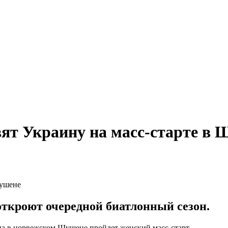
вят Украину на масс-старте в
ткроют очередной биатлонный сезон.
она в норвежском Шушене пройдет женский масс-старт.