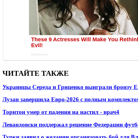
ЧИТАЙТЕ ТАКЖЕ
Украинцы Середа и Гриценко выиграли бронзу Е
Лузан завершила Евро-2026 с полным комплекто
Торнтон умер от падения на настил - врач
4
Левандовски поддержал решение Федерации футб
Турки заявил о желании организовать бой для 