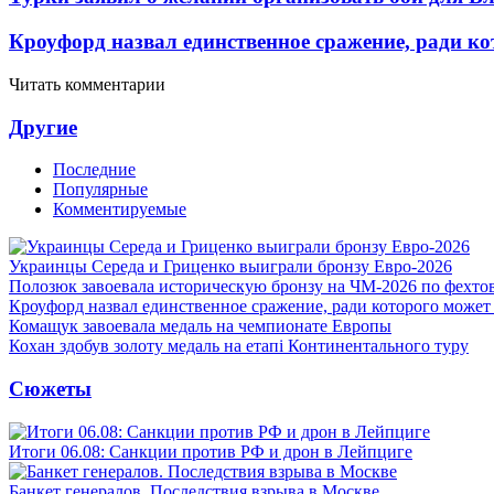
Кроуфорд назвал единственное сражение, ради ко
Читать комментарии
Другие
Последние
Популярные
Комментируемые
Украинцы Середа и Гриценко выиграли бронзу Евро-2026
Полозюк завоевала историческую бронзу на ЧМ-2026 по фехт
Кроуфорд назвал единственное сражение, ради которого может
Комащук завоевала медаль на чемпионате Европы
Кохан здобув золоту медаль на етапі Континентального туру
Сюжеты
Итоги 06.08: Санкции против РФ и дрон в Лейпциге
Банкет генералов. Последствия взрыва в Москве