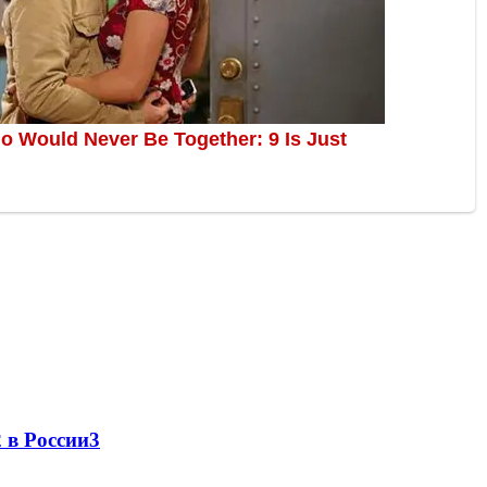
 в России
3