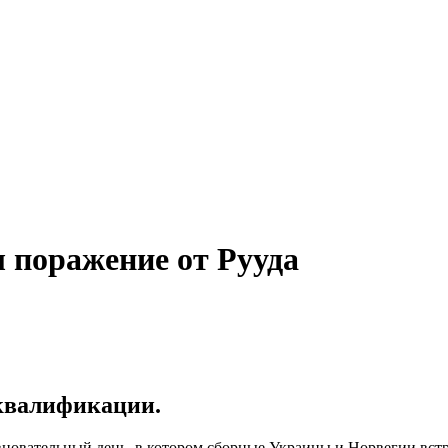
л поражение от Рууда
 квалификации.
вновательный день, в котором сборные Украины и Норвегии встр