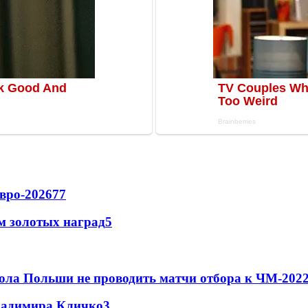
вро-2026
77
м золотых наград
5
ола Польши не проводить матчи отбора к ЧМ-2022
Владимира Кличко
3