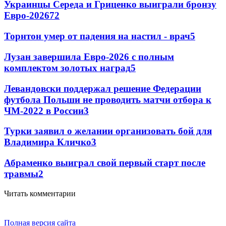
Украинцы Середа и Гриценко выиграли бронзу
Евро-2026
72
Торнтон умер от падения на настил - врач
5
Лузан завершила Евро-2026 с полным
комплектом золотых наград
5
Левандовски поддержал решение Федерации
футбола Польши не проводить матчи отбора к
ЧМ-2022 в России
3
Турки заявил о желании организовать бой для
Владимира Кличко
3
Абраменко выиграл свой первый старт после
травмы
2
Читать комментарии
Полная версия сайта