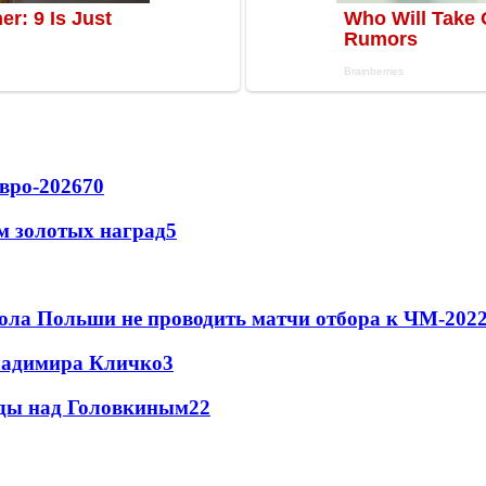
вро-2026
70
м золотых наград
5
ола Польши не проводить матчи отбора к ЧМ-2022
Владимира Кличко
3
еды над Головкиным
2
2