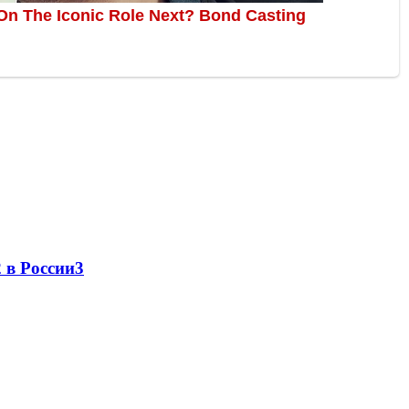
 в России
3