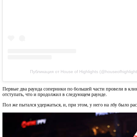
Публикация от House of Highlights (@houseofhighlight
Первые два раунда соперники по большей части провели в клинч
отступать, что и продолжил в следующем раунде.
Пол же пытался удержаться, и, при этом, у него на лбу было ра