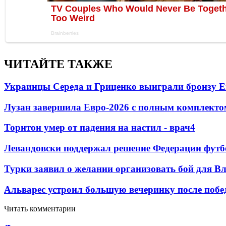
ЧИТАЙТЕ ТАКЖЕ
Украинцы Середа и Гриценко выиграли бронзу Е
Лузан завершила Евро-2026 с полным комплекто
Торнтон умер от падения на настил - врач
4
Левандовски поддержал решение Федерации футб
Турки заявил о желании организовать бой для 
Альварес устроил большую вечеринку после поб
Читать комментарии