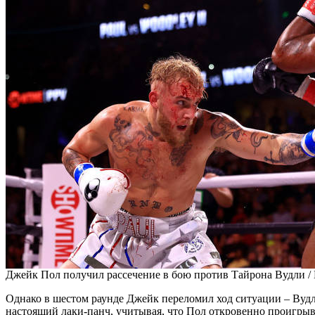
Джейк Пол получил рассечение в бою против Тайрона Вудли /
Однако в шестом раунде Джейк переломил ход ситуации – Вудл
настоящий лаки-панч, учитывая, что Пол откровенно проигрыва