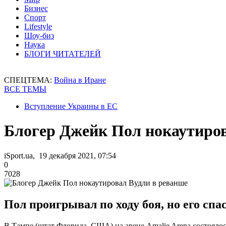
Бизнес
Спорт
Lifestyle
Шоу-биз
Наука
БЛОГИ ЧИТАТЕЛЕЙ
СПЕЦТЕМА:
Война в Иране
ВСЕ ТЕМЫ
Вступление Украины в ЕС
Блогер Джейк Пол нокаутиров
iSport.ua, 19 декабря 2021, 07:54
0
7028
Пол проигрывал по ходу боя, но его спа
В Тампе (штат Флорида, США) на арене Amalie Arena состоялос