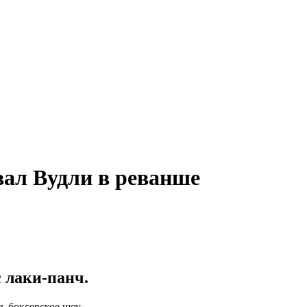
ал Вудли в реванше
с лаки-панч.
ь боксерское шоу.