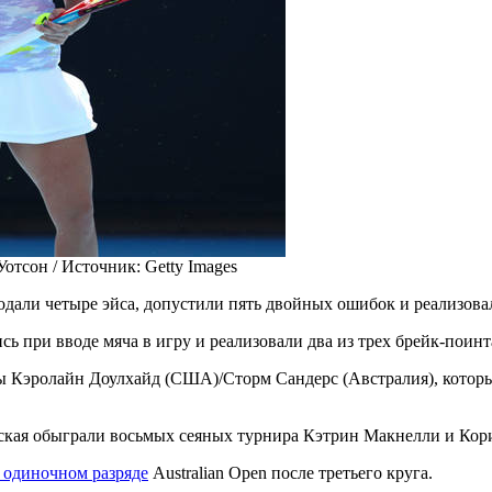
отсон /
Источник:
Getty Images
одали четыре эйса, допустили пять двойных ошибок и реализова
ь при вводе мяча в игру и реализовали два из трех брейк-поинт
ы Кэролайн Доулхайд (США)/Сторм Сандерс (Австралия), котор
мская обыграли восьмых сеяных турнира Кэтрин Макнелли и Ко
 одиночном разряде
Australian Open после третьего круга.