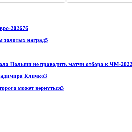
вро-2026
76
м золотых наград
5
ола Польши не проводить матчи отбора к ЧМ-2022
Владимира Кличко
3
торого может вернуться
3