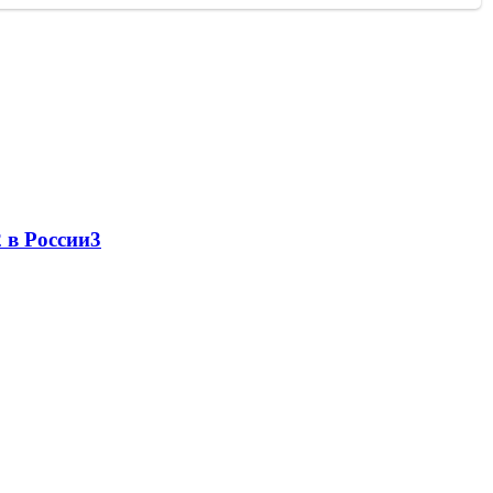
 в России
3