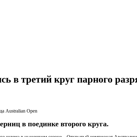
ь в третий круг парного разря
рниц в поединке второго круга.
го шлема в нынешнем сезоне – Открытый чемпионат Австралии 