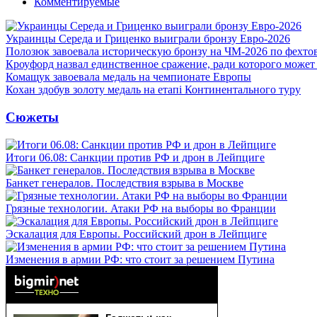
Комментируемые
Украинцы Середа и Гриценко выиграли бронзу Евро-2026
Полозюк завоевала историческую бронзу на ЧМ-2026 по фехт
Кроуфорд назвал единственное сражение, ради которого может
Комащук завоевала медаль на чемпионате Европы
Кохан здобув золоту медаль на етапі Континентального туру
Сюжеты
Итоги 06.08: Санкции против РФ и дрон в Лейпциге
Банкет генералов. Последствия взрыва в Москве
Грязные технологии. Атаки РФ на выборы во Франции
Эскалация для Европы. Российский дрон в Лейпциге
Изменения в армии РФ: что стоит за решением Путина