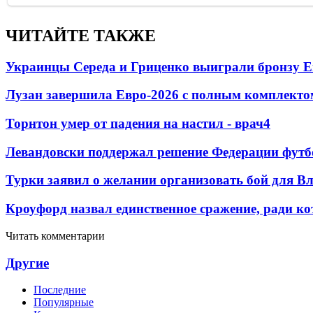
ЧИТАЙТЕ ТАКЖЕ
Украинцы Середа и Гриценко выиграли бронзу Е
Лузан завершила Евро-2026 с полным комплекто
Торнтон умер от падения на настил - врач
4
Левандовски поддержал решение Федерации футб
Турки заявил о желании организовать бой для 
Кроуфорд назвал единственное сражение, ради ко
Читать комментарии
Другие
Последние
Популярные