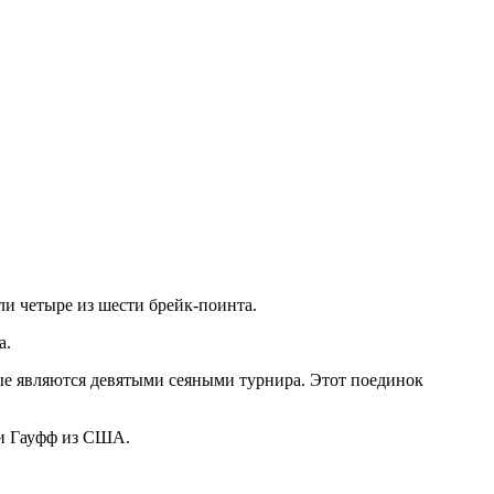
ли четыре из шести брейк-поинта.
а.
ые являются девятыми сеяными турнира. Этот поединок
ри Гауфф из США.