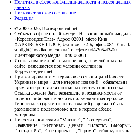
Политика в сфере конфиденциальности и персональных
данных
Пользовательское соглашение
Редакция
© 2000-2026, Korrespondent.net
Субъект в сфере онлайн-медиа Название онлайн-медиа -
«КореспонденТ.net» Адрес: 02091, місто Київ,
ХАРКІВСЬКЕ ШОСЕ, будинок 172-Б, офіс 208/1 E-mail:
sunlight@mediadim.com.ua
Телефон: 044-205-43-00
Идентификатор медиа - R40-06068
Использование любых материалов, размещённых на
сайте, разрешается при условии ссылки на
Корреспондент.net.
При копировании материалов со страницы «Новости
Украины и мира», для интернет-изданий – обязательна
прямая открытая для поисковых систем гиперссылка.
Ссылка должна быть размещена в независимости от
полного либо частичного использования материалов.
Гиперссылка (для интернет- изданий) – должна быть
размещена в подзаголовке или в первом абзаце
материала.
Новости с пометками "Мнение", "Экспертиза",
"Заявление", "Регионы", "Деньги", "Власть", "Выборы",
"Тест-драйв", "Спецпроекты", "Промо" публикуются на