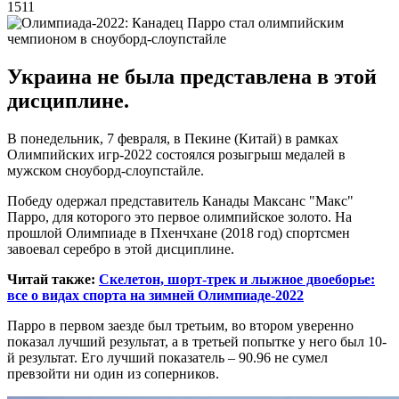
1511
Украина не была представлена в этой
дисциплине.
В понедельник, 7 февраля, в Пекине (Китай) в рамках
Олимпийских игр-2022 состоялся розыгрыш медалей в
мужском сноуборд-слоупстайле.
Победу одержал представитель Канады Максанс "Макс"
Парро, для которого это первое олимпийское золото. На
прошлой Олимпиаде в Пхенчхане (2018 год) спортсмен
завоевал серебро в этой дисциплине.
Читай также:
Скелетон, шорт-трек и лыжное двоеборье:
все о видах спорта на зимней Олимпиаде-2022
Парро в первом заезде был третьим, во втором уверенно
показал лучший результат, а в третьей попытке у него был 10-
й результат. Его лучший показатель – 90.96 не сумел
превзойти ни один из соперников.