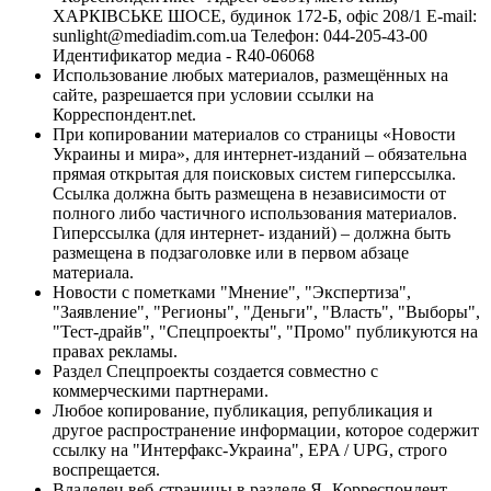
ХАРКІВСЬКЕ ШОСЕ, будинок 172-Б, офіс 208/1 E-mail:
sunlight@mediadim.com.ua
Телефон: 044-205-43-00
Идентификатор медиа - R40-06068
Использование любых материалов, размещённых на
сайте, разрешается при условии ссылки на
Корреспондент.net.
При копировании материалов со страницы «Новости
Украины и мира», для интернет-изданий – обязательна
прямая открытая для поисковых систем гиперссылка.
Ссылка должна быть размещена в независимости от
полного либо частичного использования материалов.
Гиперссылка (для интернет- изданий) – должна быть
размещена в подзаголовке или в первом абзаце
материала.
Новости с пометками "Мнение", "Экспертиза",
"Заявление", "Регионы", "Деньги", "Власть", "Выборы",
"Тест-драйв", "Спецпроекты", "Промо" публикуются на
правах рекламы.
Раздел Спецпроекты создается совместно с
коммерческими партнерами.
Любое копирование, публикация, републикация и
другое распространение информации, которое содержит
ссылку на "Интерфакс-Украина", EPA / UPG, строго
воспрещается.
Владелец веб-страницы в разделе Я- Корреспондент