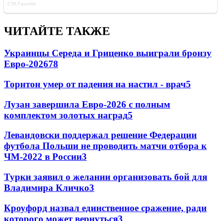
ЧИТАЙТЕ ТАКЖЕ
Украинцы Середа и Гриценко выиграли бронзу
Евро-2026
78
Торнтон умер от падения на настил - врач
5
Лузан завершила Евро-2026 с полным
комплектом золотых наград
5
Левандовски поддержал решение Федерации
футбола Польши не проводить матчи отбора к
ЧМ-2022 в России
3
Турки заявил о желании организовать бой для
Владимира Кличко
3
Кроуфорд назвал единственное сражение, ради
которого может вернуться
3