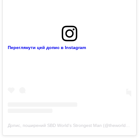
Переглянути цей допис в Instagram
Допис, поширений SBD World's Strongest Man (@theworldsstrongestman)