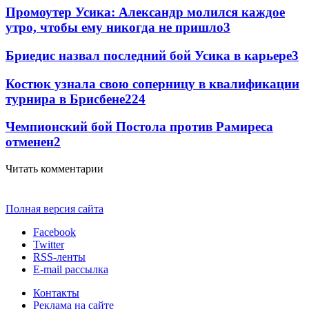
Промоутер Усика: Александр молился каждое
утро, чтобы ему никогда не пришло
3
Бриедис назвал последний бой Усика в карьере
3
Костюк узнала свою соперницу в квалификации
турнира в Брисбене
2
24
Чемпионский бой Постола против Рамиреса
отменен
2
Читать комментарии
Полная версия сайта
Facebook
Twitter
RSS-ленты
E-mail рассылка
Контакты
Реклама на сайте