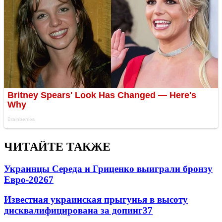
ЧИТАЙТЕ ТАКЖЕ
Украинцы Середа и Гриценко выиграли бронзу
Евро-2026
7
Известная украинская прыгунья в высоту
дисквалифицирована за допинг
3
7