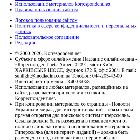
Использование материалов korrespondent.net
Правила пользования сайтом
Договор пользования сайтом
Политика в сфере конфиденциальности и персональных
данных
Пользовательское соглашение
Редакция
© 2000-2026, Korrespondent.net
Субъект в сфере онлайн-медиа Название онлайн-медиа -
«КореспонденТ.net» Адрес: 02091, місто Київ,
ХАРКІВСЬКЕ ШОСЕ, будинок 172-Б, офіс 208/1 E-mail:
sunlight@mediadim.com.ua
Телефон: 044-205-43-00
Идентификатор медиа - R40-06068
Использование любых материалов, размещённых на
сайте, разрешается при условии ссылки на
Корреспондент.net.
При копировании материалов со страницы «Новости
Украины и мира», для интернет-изданий – обязательна
прямая открытая для поисковых систем гиперссылка.
Ссылка должна быть размещена в независимости от
полного либо частичного использования материалов.
Гиперссылка (для интернет- изданий) – должна быть
размещена в подзаголовке или в первом абзаце