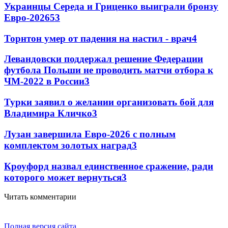
Украинцы Середа и Гриценко выиграли бронзу
Евро-2026
53
Торнтон умер от падения на настил - врач
4
Левандовски поддержал решение Федерации
футбола Польши не проводить матчи отбора к
ЧМ-2022 в России
3
Турки заявил о желании организовать бой для
Владимира Кличко
3
Лузан завершила Евро-2026 с полным
комплектом золотых наград
3
Кроуфорд назвал единственное сражение, ради
которого может вернуться
3
Читать комментарии
Полная версия сайта