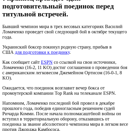
подготовительный поединок перед
титульной встречей.
Бывший чемпион мира в трех весовых категориях Василий
Ломаченко проведет свой следующий бой в октябре текущего
года.
Украинский боксер покинул родную страну, прибыв в
США
для подготовки к поединку
.
Как сообщает сайт
ESPN
со ссылкой на свои источники,
Ломаченко (16-2, 11 KO) достиг соглашения о проведении боя
с американским легковесом Джемейном Ортисом (16-0-1, 8
KO).
Ожидается, что поединок возглавит вечер бокса от
промоутерской компании Top Rank на телеканале ESPN.
Напомним, Ломаченко последний бой провел в декабре
прошлого года, победив единогласным решением судей
Ричарда Комми. После начала полномасаштбной войны он
вступил в территориальную оборону, отказавшись от
поединка за звание абсолютного чемпиона мира в легком весе
против Джорджа Камбососа.