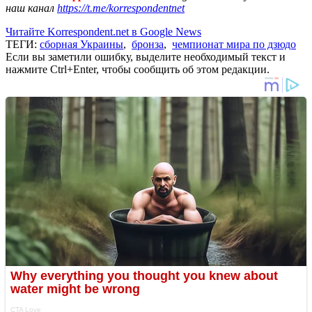
наш канал
https://t.me/korrespondentnet
Читайте Korrespondent.net в Google News
ТЕГИ:
сборная Украины
,
бронза
,
чемпионат мира по дзюдо
Если вы заметили ошибку, выделите необходимый текст и
нажмите Ctrl+Enter, чтобы сообщить об этом редакции.