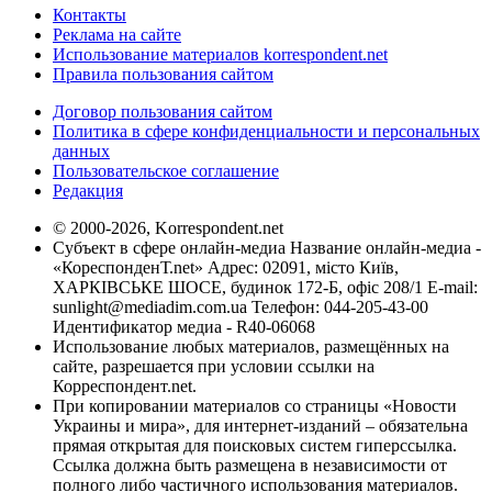
Контакты
Реклама на сайте
Использование материалов korrespondent.net
Правила пользования сайтом
Договор пользования сайтом
Политика в сфере конфиденциальности и персональных
данных
Пользовательское соглашение
Редакция
© 2000-2026, Korrespondent.net
Субъект в сфере онлайн-медиа Название онлайн-медиа -
«КореспонденТ.net» Адрес: 02091, місто Київ,
ХАРКІВСЬКЕ ШОСЕ, будинок 172-Б, офіс 208/1 E-mail:
sunlight@mediadim.com.ua
Телефон: 044-205-43-00
Идентификатор медиа - R40-06068
Использование любых материалов, размещённых на
сайте, разрешается при условии ссылки на
Корреспондент.net.
При копировании материалов со страницы «Новости
Украины и мира», для интернет-изданий – обязательна
прямая открытая для поисковых систем гиперссылка.
Ссылка должна быть размещена в независимости от
полного либо частичного использования материалов.