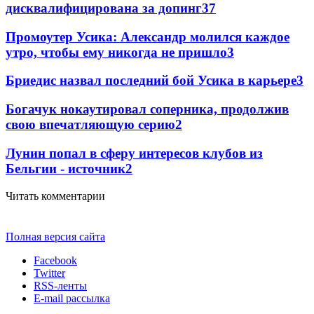
дисквалифицирована за допинг
3
7
Промоутер Усика: Александр молился каждое
утро, чтобы ему никогда не пришло
3
Бриедис назвал последний бой Усика в карьере
3
Богачук нокаутировал соперника, продолжив
свою впечатляющую серию
2
Лунин попал в сферу интересов клубов из
Бельгии - источник
2
Читать комментарии
Полная версия сайта
Facebook
Twitter
RSS-ленты
E-mail рассылка