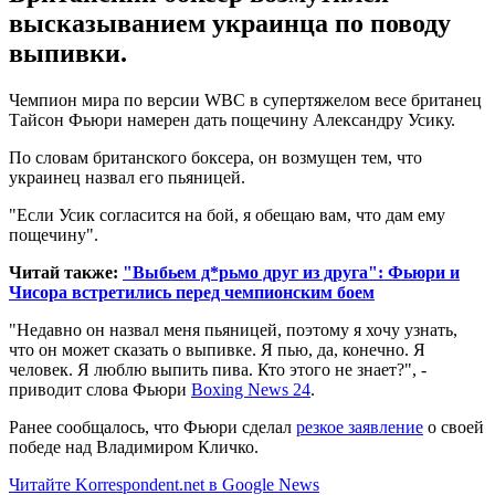
высказыванием украинца по поводу
выпивки.
Чемпион мира по версии WBC в супертяжелом весе британец
Тайсон Фьюри намерен дать пощечину Александру Усику.
По словам британского боксера, он возмущен тем, что
украинец назвал его пьяницей.
"Если Усик согласится на бой, я обещаю вам, что дам ему
пощечину".
Читай также:
"Выбьем д*рьмо друг из друга": Фьюри и
Чисора встретились перед чемпионским боем
"Недавно он назвал меня пьяницей, поэтому я хочу узнать,
что он может сказать о выпивке. Я пью, да, конечно. Я
человек. Я люблю выпить пива. Кто этого не знает?", -
приводит слова Фьюри
Boxing News 24
.
Ранее сообщалось, что Фьюри сделал
резкое заявление
о своей
победе над Владимиром Кличко.
Читайте Korrespondent.net в Google News