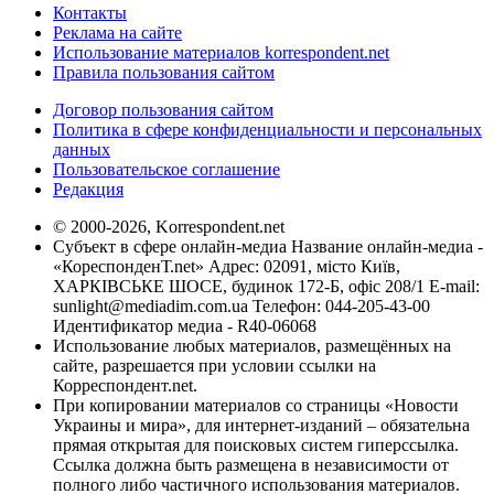
Контакты
Реклама на сайте
Использование материалов korrespondent.net
Правила пользования сайтом
Договор пользования сайтом
Политика в сфере конфиденциальности и персональных
данных
Пользовательское соглашение
Редакция
© 2000-2026, Korrespondent.net
Субъект в сфере онлайн-медиа Название онлайн-медиа -
«КореспонденТ.net» Адрес: 02091, місто Київ,
ХАРКІВСЬКЕ ШОСЕ, будинок 172-Б, офіс 208/1 E-mail:
sunlight@mediadim.com.ua
Телефон: 044-205-43-00
Идентификатор медиа - R40-06068
Использование любых материалов, размещённых на
сайте, разрешается при условии ссылки на
Корреспондент.net.
При копировании материалов со страницы «Новости
Украины и мира», для интернет-изданий – обязательна
прямая открытая для поисковых систем гиперссылка.
Ссылка должна быть размещена в независимости от
полного либо частичного использования материалов.